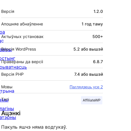
Мета
Версія
1.2.0
Апошняе абнаўленне
1 год
таму
ра
Актыўных установак
500+
ас
авіны
Версія WordPress
5.2 або вышэй
остынг
Правераны да версіі
6.8.7
рыватнасць
Версія PHP
7.4 або вышэй
Мовы
Паглядзець усе 2
ітрына
эмы
Тэгі
AffiliateWP
лагіны
Ацэнкі
атэрны
Пакуль яшчэ няма водгукаў.