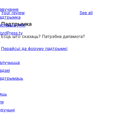
авучанне
reviews
Your review
See all
адтрымка
Падтрымка
аспрацоўнікі
ordPress.tv
Ёсць што сказаць? Патрэбна дапамога?
↗
Перайсці да форуму падтрымкі
алучыцца
адзеі
адтрымаць
↗
яць
ля
удучыні