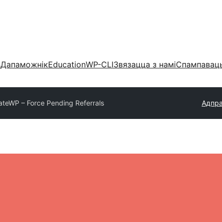
s
Дапаможнік
Education
WP-CLI
Звязацца з намі
Спампаваць
liateWP – Force Pending Referrals
Адпра