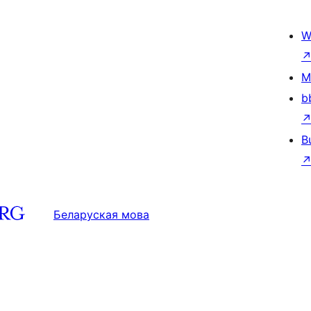
W
M
b
B
Беларуская мова