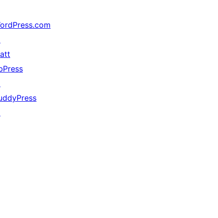
ordPress.com
↗
att
bPress
↗
uddyPress
↗