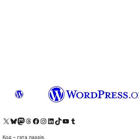
Наведайце наш акаўнт у X (былы Twitter)
Visit our Bluesky account
Visit our Mastodon account
Visit our Threads account
Наведаеце нашу старонку на Facebook
Наведайце наш Instagram
Наведайце нашу старонку ў LinkedIn
Visit our TikTok account
Наведайце наш YouTube канал
Visit our Tumblr account
Код – гэта паэзія.