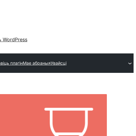
 WordPress
віць плагін
Мае абраныя
Увайсці