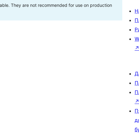
stable. They are not recommended for use on production
Н
П
Р
W
Д
П
П
П
д
б