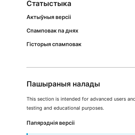
Статыстыка
Актыўныя версіі
Спамповак па днях
Гісторыя спамповак
Пашыраныя налады
This section is intended for advanced users an
testing and educational purposes.
Папярэднія версіі