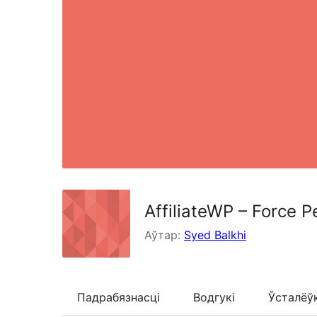
AffiliateWP – Force P
Аўтар:
Syed Balkhi
Падрабязнасці
Водгукі
Ўсталёў