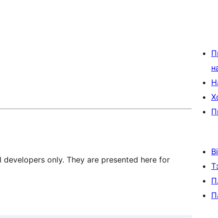
П
н
Н
Х
П
В
d developers only. They are presented here for
Т
П
П