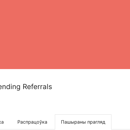
ending Referrals
ка
Распрацоўка
Пашыраны прагляд