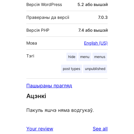
Версія WordPress
5.2 або вышэй
Правераны да версіі
7.0.3
Версія PHP
7.4 або вышэй
Мова
English (US)
Тэгі
hide
menu
menus
post types
unpublished
Пашыраны прагляд
Ацэнкі
Пакуль яшчэ няма водгукаў.
reviews
Your review
See all