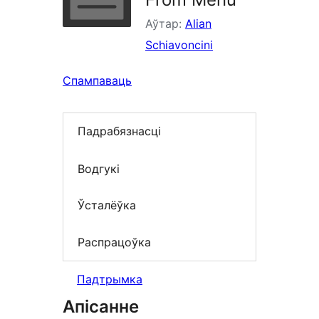
Аўтар:
Alian
Schiavoncini
Спампаваць
Падрабязнасці
Водгукі
Ўсталёўка
Распрацоўка
Падтрымка
Апісанне