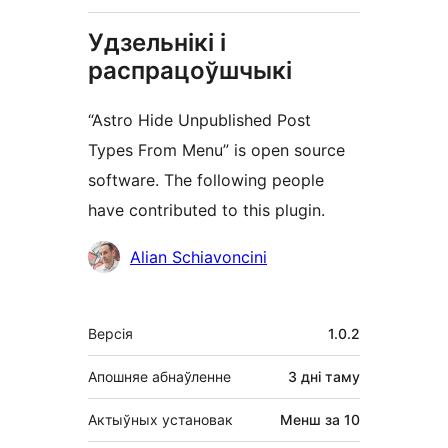
Удзельнікі і
распрацоўшчыкі
“Astro Hide Unpublished Post
Types From Menu” is open source
software. The following people
have contributed to this plugin.
Удзельнікі
Alian Schiavoncini
Мета
Версія
1.0.2
Апошняе абнаўленне
3 дні
таму
Актыўных установак
Менш за 10