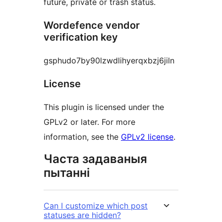
future, private or trash status.
Wordefence vendor
verification key
gsphudo7by90lzwdlihyerqxbzj6jiln
License
This plugin is licensed under the
GPLv2 or later. For more
information, see the
GPLv2 license
.
Часта задаваныя
пытанні
Can I customize which post
statuses are hidden?