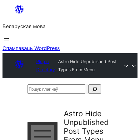
Перайсці
да
Беларуская мова
змесціва
Спампаваць WordPress
Plugin
Astro Hide Unpublished Post
Directory
Types From Menu
Пошук
плагінаў
Astro Hide
Unpublished
Post Types
From Menu