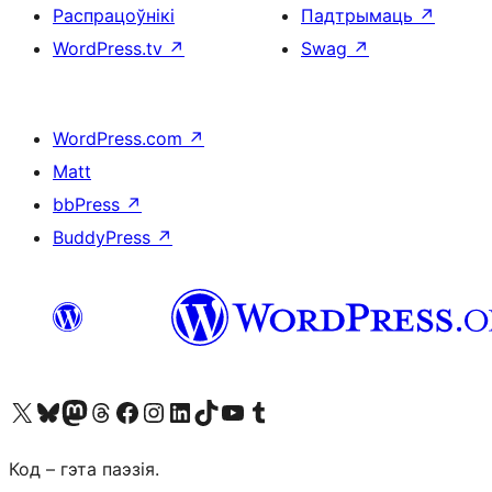
Распрацоўнікі
Падтрымаць
↗
WordPress.tv
↗
Swag
↗
WordPress.com
↗
Matt
bbPress
↗
BuddyPress
↗
Наведайце наш акаўнт у X (былы Twitter)
Visit our Bluesky account
Visit our Mastodon account
Visit our Threads account
Наведаеце нашу старонку на Facebook
Наведайце наш Instagram
Наведайце нашу старонку ў LinkedIn
Visit our TikTok account
Наведайце наш YouTube канал
Visit our Tumblr account
Код – гэта паэзія.