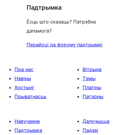
Падтрымка
Ёсць што сказаць? Патрэбна
дапамога?
Перайсці да форуму падтрымкі
Пра нас
Вітрына
Навіны
Тэмы
Хостынг
Плагіны
Прыватнасць
Патэрны
Навучанне
Далучыцца
Падтрымка
Падзеі