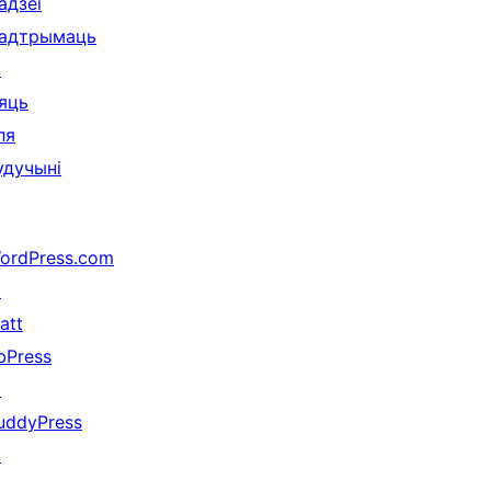
адзеі
адтрымаць
↗
яць
ля
удучыні
ordPress.com
↗
att
bPress
↗
uddyPress
↗