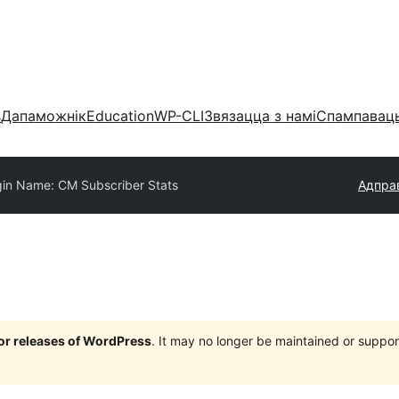
s
Дапаможнік
Education
WP-CLI
Звязацца з намі
Спампаваць
gin Name: CM Subscriber Stats
Адправ
jor releases of WordPress
. It may no longer be maintained or supp