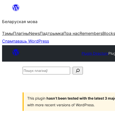
Перайсці
да
Беларуская мова
змесціва
Тэмы
Плагіны
News
Падтрымка
Пра нас
Remembers
Block
Спампаваць WordPress
Plugin Directory
Plu
Пошук
плагінаў
This plugin
hasn’t been tested with the latest 3 ma
with more recent versions of WordPress.