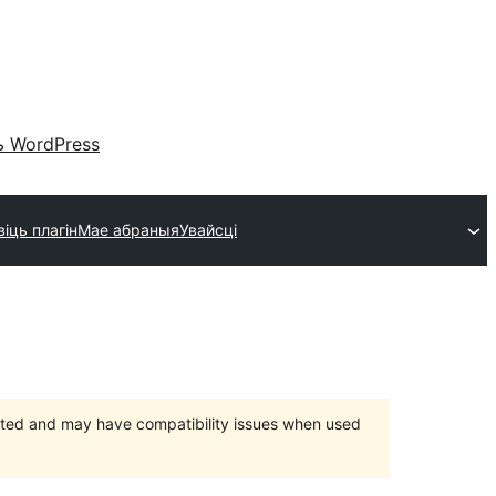
 WordPress
іць плагін
Мае абраныя
Увайсці
orted and may have compatibility issues when used