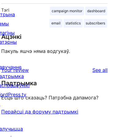
Тэгі
campaign monitor
dashboard
ітрына
эмы
email
statistics
subscribers
лагіны
Ацэнкі
атэрны
Пакуль яшчэ няма водгукаў.
авучанне
reviews
Your review
See all
адтрымка
Падтрымка
аспрацоўнікі
ordPress.tv
Ёсць што сказаць? Патрэбна дапамога?
↗
Перайсці да форуму падтрымкі
алучыцца