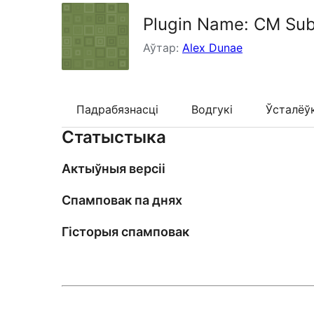
Plugin Name: CM Sub
Аўтар:
Alex Dunae
Падрабязнасці
Водгукі
Ўсталёў
Статыстыка
Актыўныя версіі
Спамповак па днях
Гісторыя спамповак