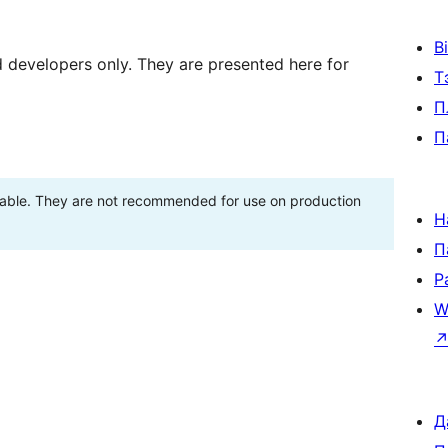
В
d developers only. They are presented here for
Т
П
П
stable. They are not recommended for use on production
Н
П
Р
W
Д