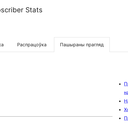
scriber Stats
ка
Распрацоўка
Пашыраны прагляд
П
н
Н
Х
П