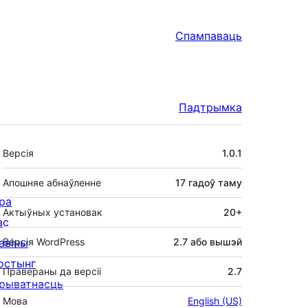
Спампаваць
Падтрымка
Мета
Версія
1.0.1
Апошняе абнаўленне
17 гадоў
таму
ра
Актыўных установак
20+
ас
авіны
Версія WordPress
2.7 або вышэй
остынг
Правераны да версіі
2.7
рыватнасць
Мова
English (US)