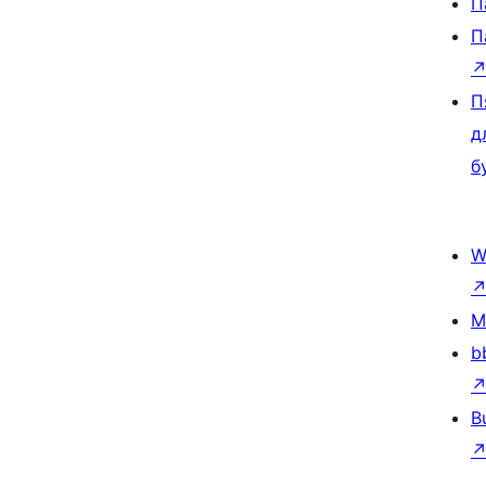
П
П
П
д
б
W
M
b
B