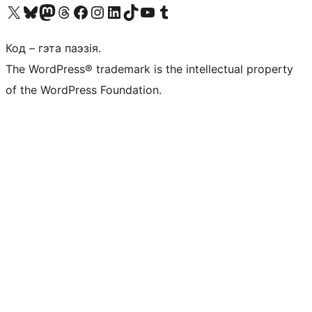
Наведайце наш акаўнт у X (былы Twitter)
Visit our Bluesky account
Visit our Mastodon account
Visit our Threads account
Наведаеце нашу старонку на Facebook
Наведайце наш Instagram
Наведайце нашу старонку ў LinkedIn
Visit our TikTok account
Наведайце наш YouTube канал
Visit our Tumblr account
Код – гэта паэзія.
The WordPress® trademark is the intellectual property
of the WordPress Foundation.