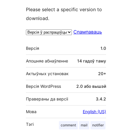
Please select a specific version to
download.
Спампаваць
Мета
Версія
1.0
Апошняе абнаўленне
14 гадоў
таму
Актыўных установак
20+
Версія WordPress
2.0 або вышэй
Правераны да версіі
3.4.2
Мова
English (US)
Тэгі
comment
mail
notifier