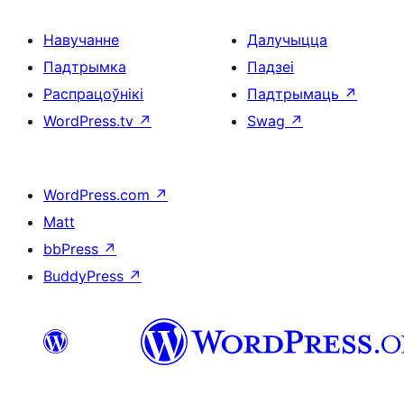
Навучанне
Далучыцца
Падтрымка
Падзеі
Распрацоўнікі
Падтрымаць
↗
WordPress.tv
↗
Swag
↗
WordPress.com
↗
Matt
bbPress
↗
BuddyPress
↗