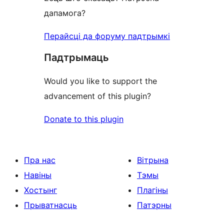
дапамога?
Перайсці да форуму падтрымкі
Падтрымаць
Would you like to support the
advancement of this plugin?
Donate to this plugin
Пра нас
Вітрына
Навіны
Тэмы
Хостынг
Плагіны
Прыватнасць
Патэрны