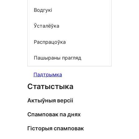
Водгукі
Ўсталёўка
Распрацоўка
Пашыраны прагляд
Падтрымка
Статыстыка
Актыўныя версіі
Спамповак па днях
Гісторыя спамповак