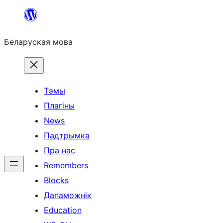
Перайсці
да
Беларуская мова
змесціва
Тэмы
Плагіны
News
Падтрымка
Пра нас
Remembers
Blocks
Дапаможнік
Education