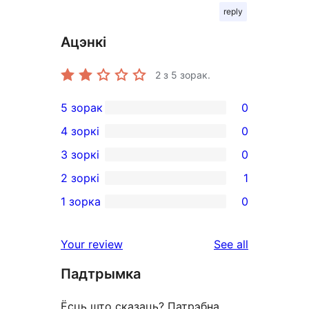
reply
Ацэнкі
2
з 5 зорак.
5 зорак
0
0
4 зоркі
0
5-
0
3 зоркі
0
star
4-
0
2 зоркі
1
reviews
star
3-
1
1 зорка
0
reviews
star
2-
0
reviews
star
1-
reviews
Your review
See all
review
star
Падтрымка
reviews
Ёсць што сказаць? Патрэбна