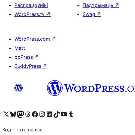
Распрацоўнікі
Падтрымаць
↗
WordPress.tv
↗
Swag
↗
WordPress.com
↗
Matt
bbPress
↗
BuddyPress
↗
Наведайце наш акаўнт у X (былы Twitter)
Visit our Bluesky account
Visit our Mastodon account
Visit our Threads account
Наведаеце нашу старонку на Facebook
Наведайце наш Instagram
Наведайце нашу старонку ў LinkedIn
Visit our TikTok account
Наведайце наш YouTube канал
Visit our Tumblr account
Код – гэта паэзія.