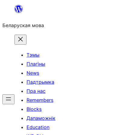
Перайсці
да
Беларуская мова
змесціва
Тэмы
Плагіны
News
Падтрымка
Пра нас
Remembers
Blocks
Дапаможнік
Education