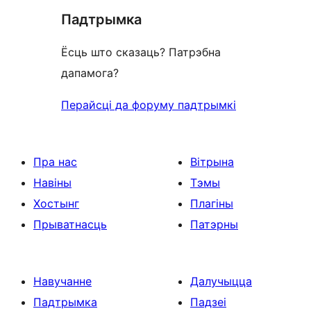
Падтрымка
Ёсць што сказаць? Патрэбна
дапамога?
Перайсці да форуму падтрымкі
Пра нас
Вітрына
Навіны
Тэмы
Хостынг
Плагіны
Прыватнасць
Патэрны
Навучанне
Далучыцца
Падтрымка
Падзеі