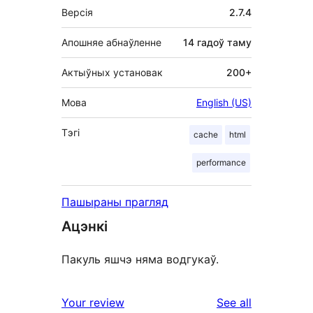
Мета
Версія
2.7.4
Апошняе абнаўленне
14 гадоў
таму
Актыўных установак
200+
Мова
English (US)
Тэгі
cache
html
performance
Пашыраны прагляд
Ацэнкі
Пакуль яшчэ няма водгукаў.
reviews
Your review
See all