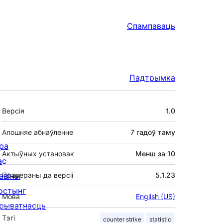
Спампаваць
Падтрымка
Мета
Версія
1.0
Апошняе абнаўленне
7 гадоў
таму
ра
Актыўных установак
Менш за 10
ас
авіны
Правераны да версіі
5.1.23
остынг
Мова
English (US)
рыватнасць
Тэгі
counter strike
statistic