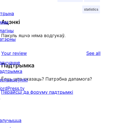
statistics
ітрына
Ацэнкі
эмы
лагіны
Пакуль яшчэ няма водгукаў.
атэрны
reviews
Your review
See all
авучанне
Падтрымка
адтрымка
Ёсць што сказаць? Патрэбна дапамога?
аспрацоўнікі
ordPress.tv
Перайсці да форуму падтрымкі
↗
алучыцца