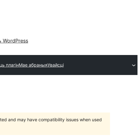
 WordPress
ць плагін
Мае абраныя
Увайсці
orted and may have compatibility issues when used