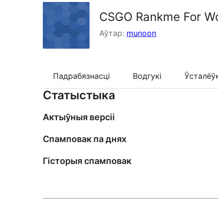
CSGO Rankme For W
Аўтар:
munoon
Падрабязнасці
Водгукі
Ўсталёў
Статыстыка
Актыўныя версіі
Спамповак па днях
Гісторыя спамповак