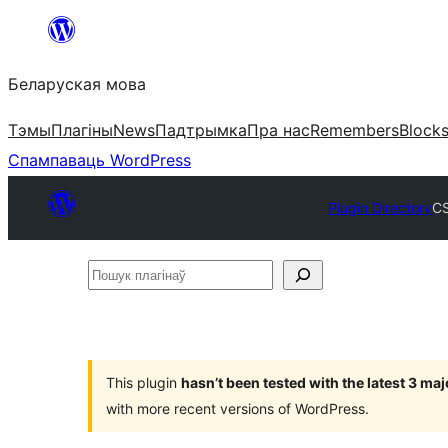
Перайсці
да
Беларуская мова
змесціва
Тэмы
Плагіны
News
Падтрымка
Пра нас
Remembers
Block
Спампаваць WordPress
Plugin Directory
CS
Пошук
плагінаў
This plugin
hasn’t been tested with the latest 3 ma
with more recent versions of WordPress.