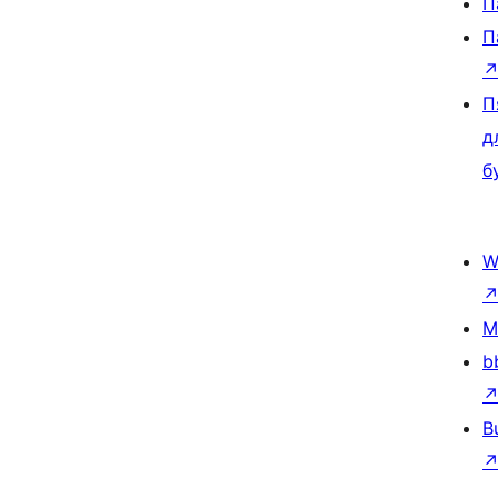
П
П
П
д
б
W
M
b
B