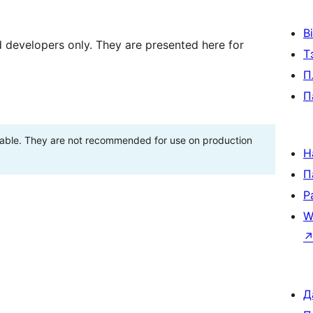
В
d developers only. They are presented here for
Т
П
П
stable. They are not recommended for use on production
Н
П
Р
W
Д