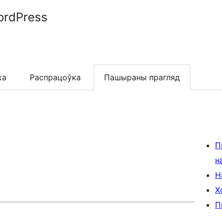
ordPress
ка
Распрацоўка
Пашыраны прагляд
П
н
Н
Х
П