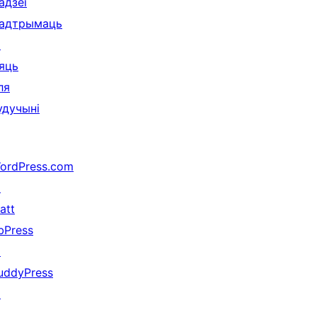
адзеі
адтрымаць
↗
яць
ля
удучыні
ordPress.com
↗
att
bPress
↗
uddyPress
↗