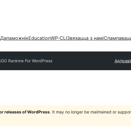
s
Дапаможнік
Education
WP-CLI
Звязацца з намі
Спампаваць
GO Rankme For WordPress
Адправі
jor releases of WordPress
. It may no longer be maintained or supp