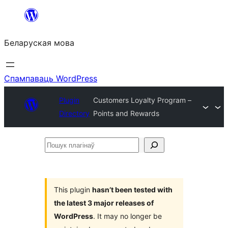
Перайсці
да
Беларуская мова
змесціва
Спампаваць WordPress
Plugin
Customers Loyalty Program –
Directory
Points and Rewards
Пошук
плагінаў
This plugin
hasn’t been tested with
the latest 3 major releases of
WordPress
. It may no longer be