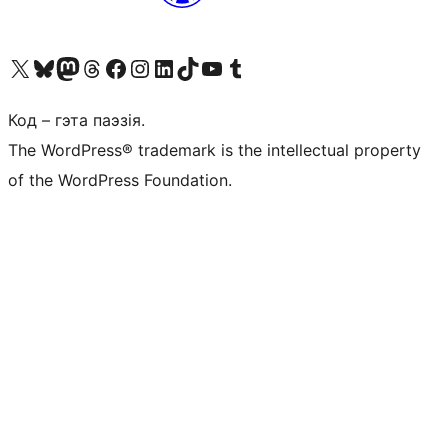
Наведайце наш акаўнт у X (былы Twitter)
Visit our Bluesky account
Visit our Mastodon account
Visit our Threads account
Наведаеце нашу старонку на Facebook
Наведайце наш Instagram
Наведайце нашу старонку ў LinkedIn
Visit our TikTok account
Наведайце наш YouTube канал
Visit our Tumblr account
Код – гэта паэзія.
The WordPress® trademark is the intellectual property
of the WordPress Foundation.