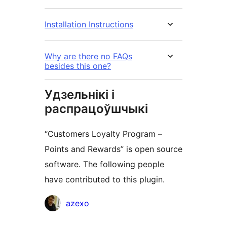
Installation Instructions
Why are there no FAQs
besides this one?
Удзельнікі і
распрацоўшчыкі
“Customers Loyalty Program –
Points and Rewards” is open source
software. The following people
have contributed to this plugin.
Удзельнікі
azexo