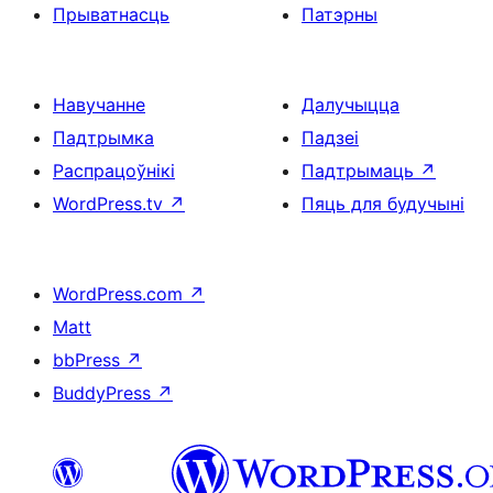
Прыватнасць
Патэрны
Навучанне
Далучыцца
Падтрымка
Падзеі
Распрацоўнікі
Падтрымаць
↗
WordPress.tv
↗
Пяць для будучыні
WordPress.com
↗
Matt
bbPress
↗
BuddyPress
↗