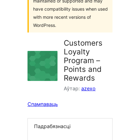
maintained or supported and may
have compatibility issues when used
with more recent versions of
WordPress.
Customers
Loyalty
Program –
Points and
Rewards
Аўтар:
azexo
Спампаваць
Падрабязнасці