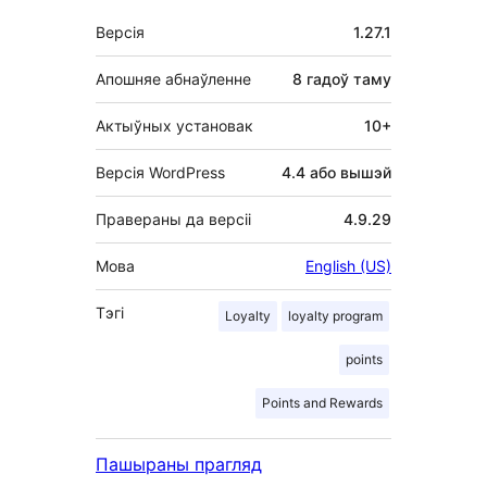
Мета
Версія
1.27.1
Апошняе абнаўленне
8 гадоў
таму
Актыўных установак
10+
Версія WordPress
4.4 або вышэй
Правераны да версіі
4.9.29
Мова
English (US)
Тэгі
Loyalty
loyalty program
points
Points and Rewards
Пашыраны прагляд