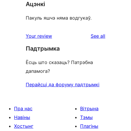
Ацэнкі
Пакуль яшчэ няма водгукаў.
reviews
Your review
See all
Падтрымка
Ёсць што сказаць? Патрэбна
дапамога?
Перайсці да форуму падтрымкі
Пра нас
Вітрына
Навіны
Тэмы
Хостынг
Плагіны