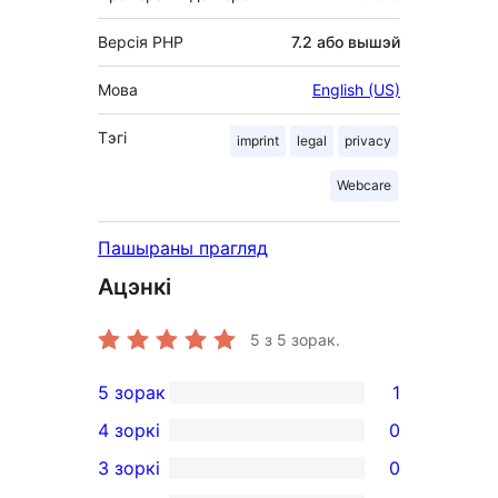
Версія PHP
7.2 або вышэй
Мова
English (US)
Тэгі
imprint
legal
privacy
Webcare
Пашыраны прагляд
Ацэнкі
5
з 5 зорак.
5 зорак
1
1
4 зоркі
0
5-
0
3 зоркі
0
star
4-
0