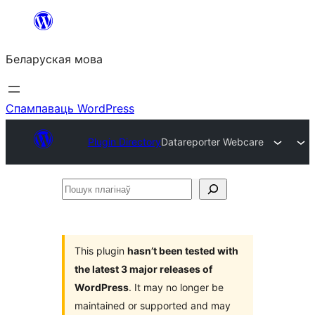
Перайсці
да
Беларуская мова
змесціва
Спампаваць WordPress
Plugin Directory
Datareporter Webcare
Пошук
плагінаў
This plugin
hasn’t been tested with
the latest 3 major releases of
WordPress
. It may no longer be
maintained or supported and may