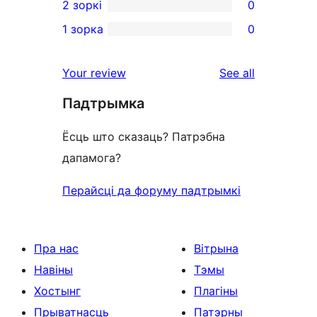
2 зоркі
0
review
star
3-
0
1 зорка
0
reviews
star
2-
0
reviews
star
1-
reviews
Your review
See all
reviews
star
Падтрымка
reviews
Ёсць што сказаць? Патрэбна
дапамога?
Перайсці да форуму падтрымкі
Пра нас
Вітрына
Навіны
Тэмы
Хостынг
Плагіны
Прыватнасць
Патэрны