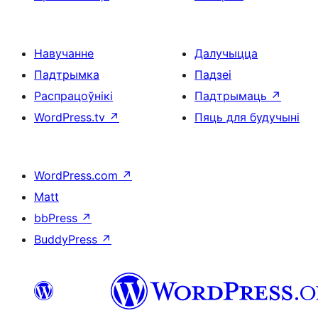
Навучанне
Далучыцца
Падтрымка
Падзеі
Распрацоўнікі
Падтрымаць
↗
WordPress.tv
↗
Пяць для будучыні
WordPress.com
↗
Matt
bbPress
↗
BuddyPress
↗