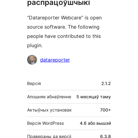
распрацоўшчыкі
“Datareporter Webcare” is open
source software. The following
people have contributed to this
plugin.
Удзельнікі
datareporter
Мета
Версія
2.1.2
Апошняе абнаўленне
5 месяцаў
таму
Актыўных установак
700+
Версія WordPress
4.6 або вышэй
Правераны да версіі
6.3.8