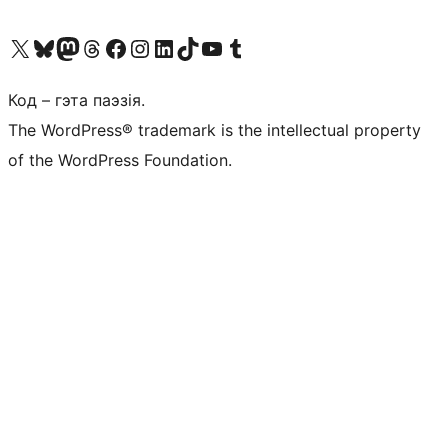
Наведайце наш акаўнт у X (былы Twitter)
Visit our Bluesky account
Visit our Mastodon account
Visit our Threads account
Наведаеце нашу старонку на Facebook
Наведайце наш Instagram
Наведайце нашу старонку ў LinkedIn
Visit our TikTok account
Наведайце наш YouTube канал
Visit our Tumblr account
Код – гэта паэзія.
The WordPress® trademark is the intellectual property
of the WordPress Foundation.