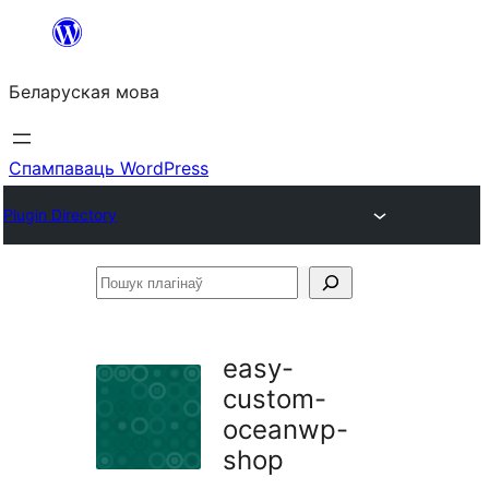
Перайсці
да
Беларуская мова
змесціва
Спампаваць WordPress
Plugin Directory
Пошук
плагінаў
easy-
custom-
oceanwp-
shop