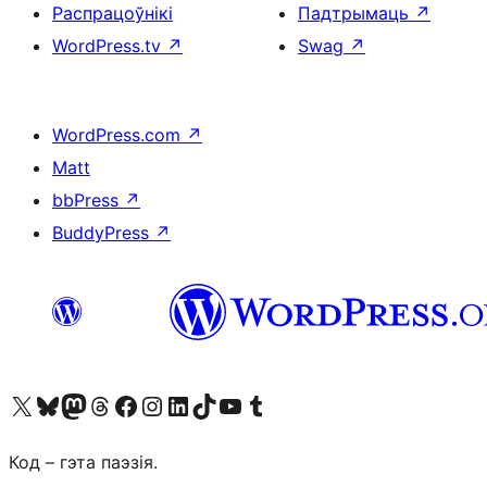
Распрацоўнікі
Падтрымаць
↗
WordPress.tv
↗
Swag
↗
WordPress.com
↗
Matt
bbPress
↗
BuddyPress
↗
Наведайце наш акаўнт у X (былы Twitter)
Visit our Bluesky account
Visit our Mastodon account
Visit our Threads account
Наведаеце нашу старонку на Facebook
Наведайце наш Instagram
Наведайце нашу старонку ў LinkedIn
Visit our TikTok account
Наведайце наш YouTube канал
Visit our Tumblr account
Код – гэта паэзія.