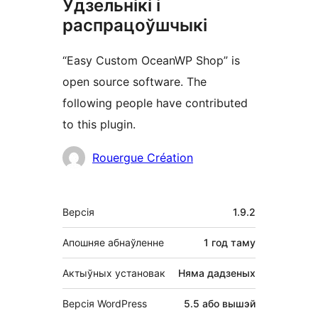
Удзельнікі і
распрацоўшчыкі
“Easy Custom OceanWP Shop” is
open source software. The
following people have contributed
to this plugin.
Удзельнікі
Rouergue Création
Мета
Версія
1.9.2
Апошняе абнаўленне
1 год
таму
Актыўных установак
Няма дадзеных
Версія WordPress
5.5 або вышэй