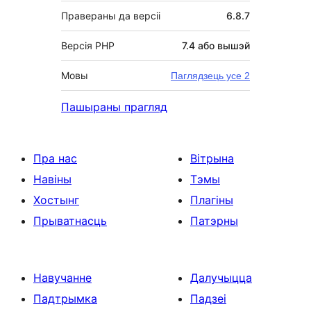
Правераны да версіі
6.8.7
Версія PHP
7.4 або вышэй
Мовы
Паглядзець усе 2
Пашыраны прагляд
Пра нас
Вітрына
Навіны
Тэмы
Хостынг
Плагіны
Прыватнасць
Патэрны
Навучанне
Далучыцца
Падтрымка
Падзеі