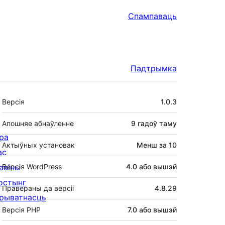
Спампаваць
Падтрымка
Мета
Версія
1.0.3
Апошняе абнаўленне
9 гадоў
таму
ра
Актыўных установак
Менш за 10
ас
авіны
Версія WordPress
4.0 або вышэй
остынг
Правераны да версіі
4.8.29
рыватнасць
Версія PHP
7.0 або вышэй