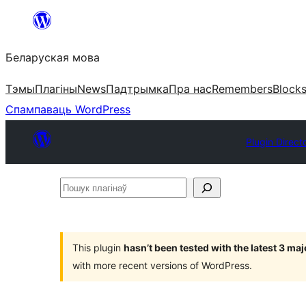
Перайсці
да
Беларуская мова
змесціва
Тэмы
Плагіны
News
Падтрымка
Пра нас
Remembers
Block
Спампаваць WordPress
Plugin Direct
Пошук
плагінаў
This plugin
hasn’t been tested with the latest 3 ma
with more recent versions of WordPress.