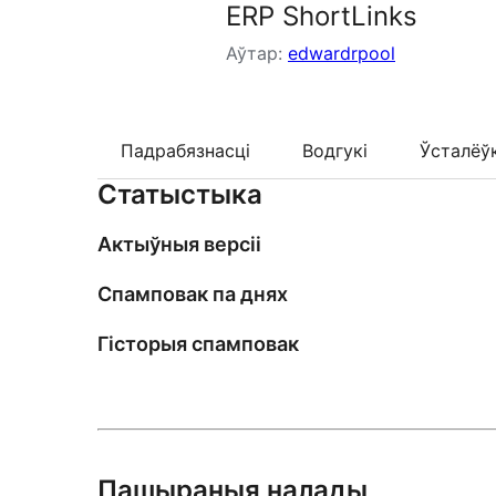
ERP ShortLinks
Аўтар:
edwardrpool
Падрабязнасці
Водгукі
Ўсталёў
Статыстыка
Актыўныя версіі
Спамповак па днях
Гісторыя спамповак
Пашыраныя налады