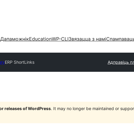
s
Дапаможнік
Education
WP-CLI
Звязацца з намі
Спампаваць
ory
ERP ShortLinks
Адправіць пл
jor releases of WordPress
. It may no longer be maintained or supp