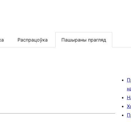
ка
Распрацоўка
Пашыраны прагляд
П
н
Н
Х
П