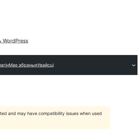
 WordPress
агін
Мае абраныя
Увайсці
orted and may have compatibility issues when used