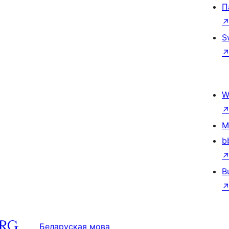
П
S
W
M
b
B
Беларуская мова