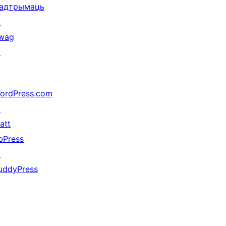
адтрымаць
↗
wag
↗
ordPress.com
↗
att
bPress
↗
uddyPress
↗