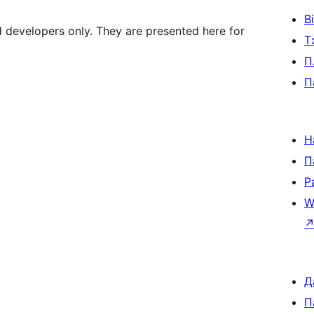
В
d developers only. They are presented here for
Т
П
П
Н
П
Р
W
Д
П