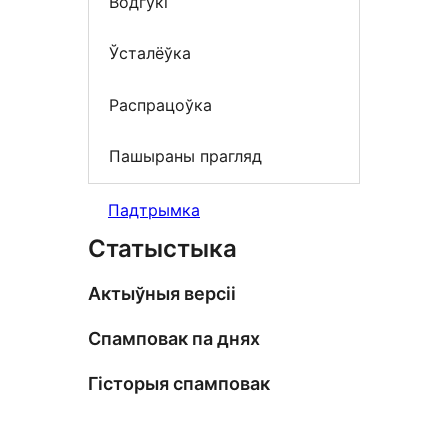
Водгукі
Ўсталёўка
Распрацоўка
Пашыраны прагляд
Падтрымка
Статыстыка
Актыўныя версіі
Спамповак па днях
Гісторыя спамповак