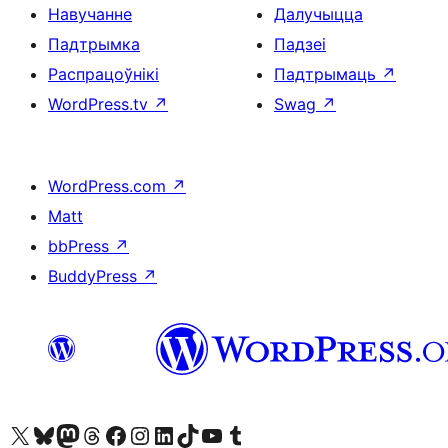
Навучанне
Далучыцца
Падтрымка
Падзеі
Распрацоўнікі
Падтрымаць
↗
WordPress.tv
↗
Swag
↗
WordPress.com
↗
Matt
bbPress
↗
BuddyPress
↗
Наведайце наш акаўнт у X (былы Twitter)
Visit our Bluesky account
Visit our Mastodon account
Visit our Threads account
Наведаеце нашу старонку на Facebook
Наведайце наш Instagram
Наведайце нашу старонку ў LinkedIn
Visit our TikTok account
Наведайце наш YouTube канал
Visit our Tumblr account