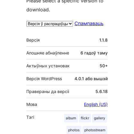
Please select a specific version to
download.
Спампаваць
Мета
Версія
1.1.8
Апошняе абнаўленне
6 гадоў
таму
Актыўных установак
50+
Версія WordPress
4.0.1 або вышэй
Правераны да версіі
5.6.18
Мова
English (US)
Тэгі
album
flickr
gallery
photos
photostream