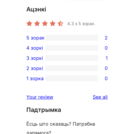
Ацэнкі
4.3
з 5 зорак.
5 зорак
2
2
4 зоркі
0
5-
0
3 зоркі
1
star
4-
1
2 зоркі
0
reviews
star
3-
0
1 зорка
0
reviews
star
2-
0
review
star
1-
reviews
Your review
See all
reviews
star
Падтрымка
reviews
Ёсць што сказаць? Патрэбна
дапамога?