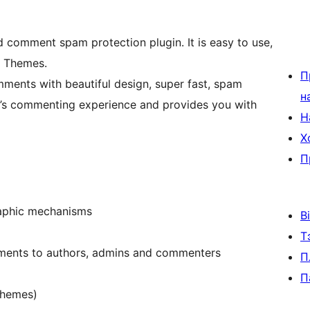
comment spam protection plugin. It is easy to use,
E Themes.
П
ents with beautiful design, super fast, spam
н
e’s commenting experience and provides you with
Н
Х
П
aphic mechanisms
В
Т
mments to authors, admins and commenters
П
П
Themes)