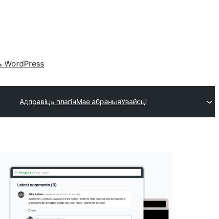
 WordPress
Адправіць плагін
Мае абраныя
Увайсці