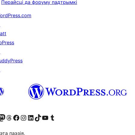
Перайсці да форуму падтрымкі
ordPress.com
↗
att
bPress
↗
uddyPress
↗
X (былы Twitter)
r Bluesky account
sit our Mastodon account
Visit our Threads account
Наведаеце нашу старонку на Facebook
Наведайце наш Instagram
Наведайце нашу старонку ў LinkedIn
Visit our TikTok account
Наведайце наш YouTube канал
Visit our Tumblr account
эта паэзія.