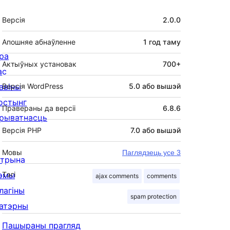
Мета
Версія
2.0.0
Апошняе абнаўленне
1 год
таму
ра
Актыўных установак
700+
ас
авіны
Версія WordPress
5.0 або вышэй
остынг
Правераны да версіі
6.8.6
рыватнасць
Версія PHP
7.0 або вышэй
Мовы
Паглядзець усе 3
ітрына
эмы
Тэгі
ajax comments
comments
лагіны
spam protection
атэрны
Пашыраны прагляд