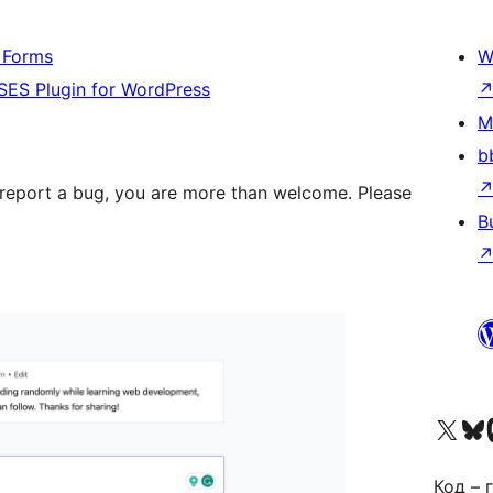
t Forms
W
ES Plugin for WordPress
M
b
st report a bug, you are more than welcome. Please
B
Наведайце наш акаўнт у 
Visit ou
Vi
Код – г