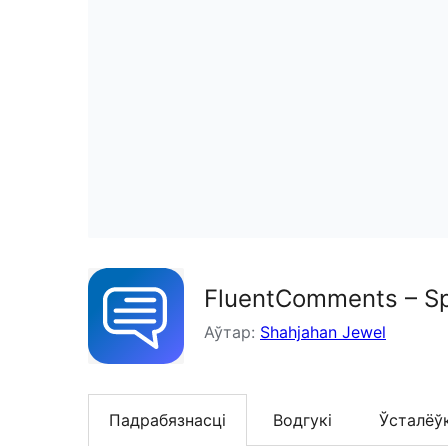
FluentComments – Sp
Аўтар:
Shahjahan Jewel
Падрабязнасці
Водгукі
Ўсталёў