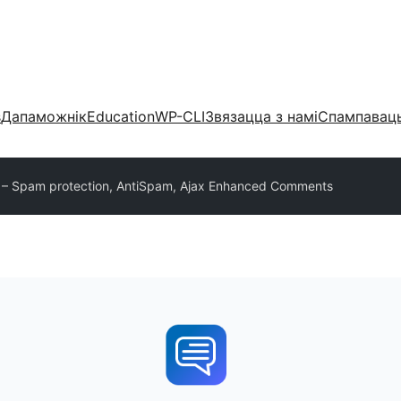
s
Дапаможнік
Education
WP-CLI
Звязацца з намі
Спампаваць
– Spam protection, AntiSpam, Ajax Enhanced Comments