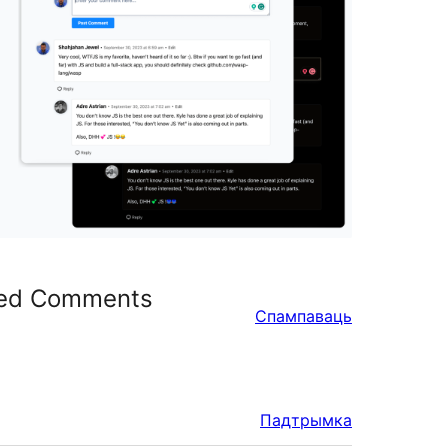
ced Comments
Спампаваць
Падтрымка