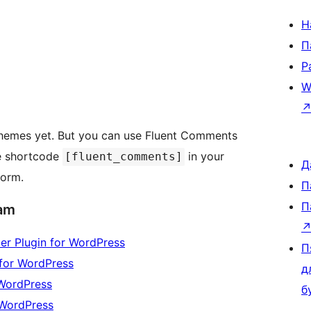
Н
П
Р
W
hemes yet. But you can use Fluent Comments
he shortcode
in your
[fluent_comments]
Д
form.
П
П
eam
der Plugin for WordPress
П
 for WordPress
д
 WordPress
б
 WordPress