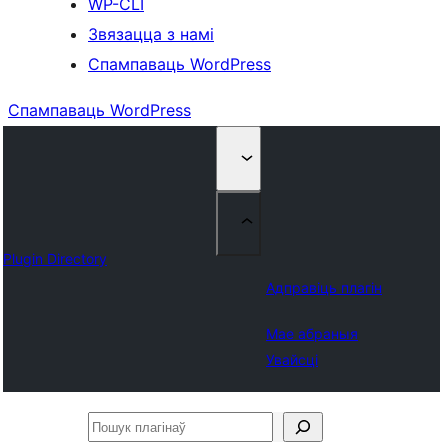
WP-CLI
Звязацца з намі
Спампаваць WordPress
Спампаваць WordPress
Plugin Directory
Адправіць плагін
Мае абраныя
Увайсці
Пошук