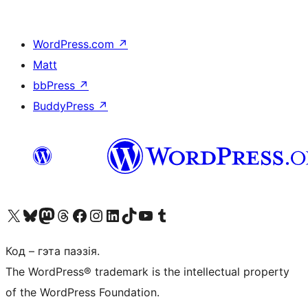
WordPress.com
↗
Matt
bbPress
↗
BuddyPress
↗
Наведайце наш акаўнт у X (былы Twitter)
Visit our Bluesky account
Visit our Mastodon account
Visit our Threads account
Наведаеце нашу старонку на Facebook
Наведайце наш Instagram
Наведайце нашу старонку ў LinkedIn
Visit our TikTok account
Наведайце наш YouTube канал
Visit our Tumblr account
Код – гэта паэзія.
The WordPress® trademark is the intellectual property
of the WordPress Foundation.