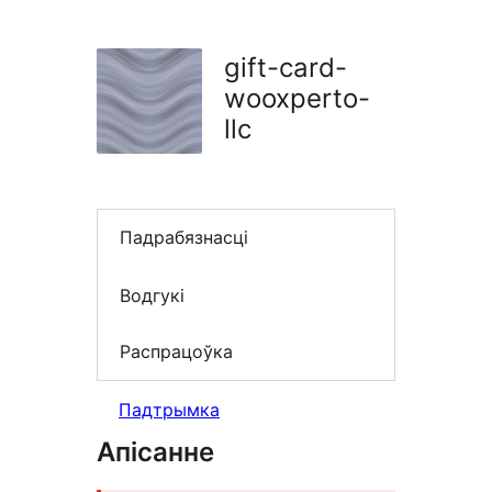
плагінаў
gift-card-
wooxperto-
llc
Падрабязнасці
Водгукі
Распрацоўка
Падтрымка
Апісанне