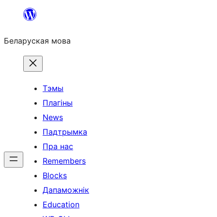
Перайсці
да
Беларуская мова
змесціва
Тэмы
Плагіны
News
Падтрымка
Пра нас
Remembers
Blocks
Дапаможнік
Education