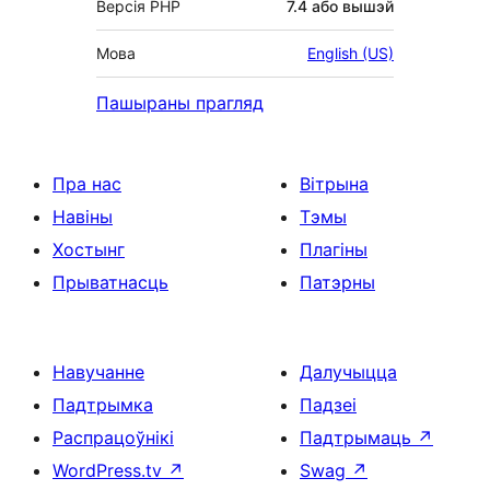
Версія PHP
7.4 або вышэй
Мова
English (US)
Пашыраны прагляд
Пра нас
Вітрына
Навіны
Тэмы
Хостынг
Плагіны
Прыватнасць
Патэрны
Навучанне
Далучыцца
Падтрымка
Падзеі
Распрацоўнікі
Падтрымаць
↗
WordPress.tv
↗
Swag
↗