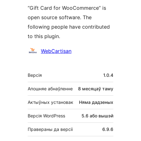
“Gift Card for WooCommerce” is
open source software. The
following people have contributed
to this plugin.
Удзельнікі
WebCartisan
Мета
Версія
1.0.4
Апошняе абнаўленне
8 месяцаў
таму
Актыўных установак
Няма дадзеных
Версія WordPress
5.6 або вышэй
Правераны да версіі
6.9.6