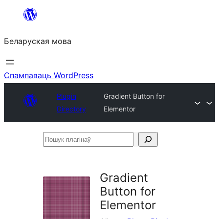
Перайсці
да
Беларуская мова
змесціва
Спампаваць WordPress
Plugin
Gradient Button for
Directory
Elementor
Пошук
плагінаў
Gradient
Button for
Elementor