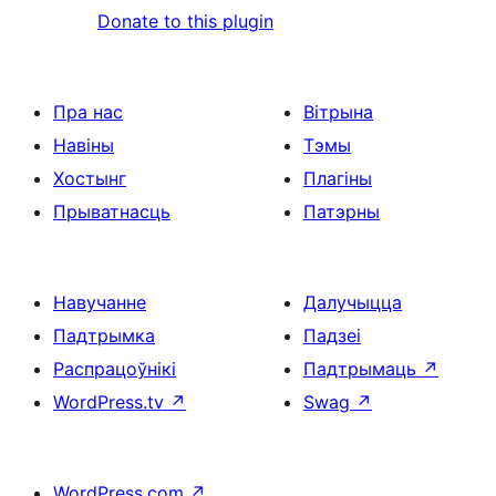
Donate to this plugin
Пра нас
Вітрына
Навіны
Тэмы
Хостынг
Плагіны
Прыватнасць
Патэрны
Навучанне
Далучыцца
Падтрымка
Падзеі
Распрацоўнікі
Падтрымаць
↗
WordPress.tv
↗
Swag
↗
WordPress.com
↗