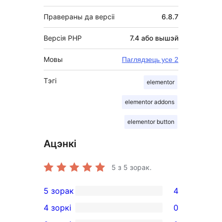
Правераны да версіі
6.8.7
Версія PHP
7.4 або вышэй
Мовы
Паглядзець усе 2
Тэгі
elementor
elementor addons
elementor button
Ацэнкі
5
з 5 зорак.
5 зорак
4
4
4 зоркі
0
5-
0