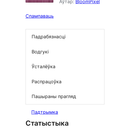
Аўтар:
BloomPixel
Спампаваць
Падрабязнасці
Водгукі
Ўсталёўка
Распрацоўка
Пашыраны прагляд
Падтрымка
Статыстыка