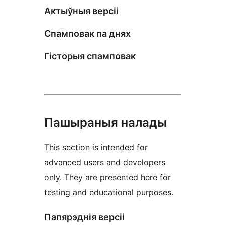
Актыўныя версіі
Спамповак па днях
Гісторыя спамповак
Пашыраныя налады
This section is intended for
advanced users and developers
only. They are presented here for
testing and educational purposes.
Папярэднія версіі