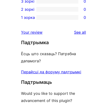
3 зоркі
0
star
4-
0
2 зоркі
0
reviews
star
3-
0
1 зорка
0
reviews
star
2-
0
reviews
star
1-
reviews
Your review
See all
reviews
star
Падтрымка
reviews
Ёсць што сказаць? Патрэбна
дапамога?
Перайсці да форуму падтрымкі
Падтрымаць
Would you like to support the
advancement of this plugin?