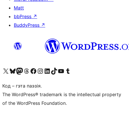
Matt
bbPress
↗
BuddyPress
↗
Наведайце наш акаўнт у X (былы Twitter)
Visit our Bluesky account
Visit our Mastodon account
Visit our Threads account
Наведаеце нашу старонку на Facebook
Наведайце наш Instagram
Наведайце нашу старонку ў LinkedIn
Visit our TikTok account
Наведайце наш YouTube канал
Visit our Tumblr account
Код – гэта паэзія.
The WordPress® trademark is the intellectual property
of the WordPress Foundation.