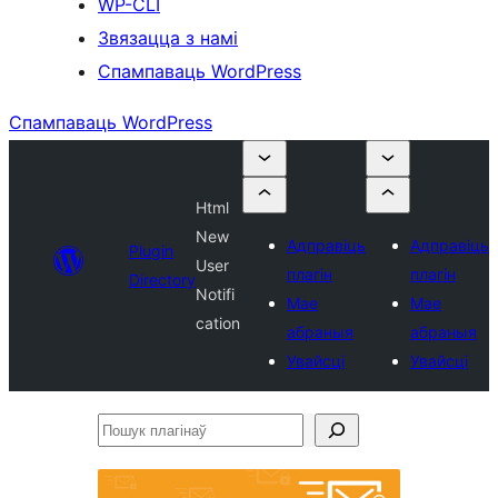
WP-CLI
Звязацца з намі
Спампаваць WordPress
Спампаваць WordPress
Html
New
Адправіць
Адправіць
Plugin
User
плагін
плагін
Directory
Notifi
Мае
Мае
cation
абраныя
абраныя
Увайсці
Увайсці
Пошук
плагінаў