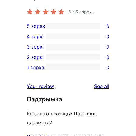
5
з 5 зорак.
5 зорак
6
6
4 зоркі
0
5-
0
3 зоркі
0
star
4-
0
2 зоркі
0
reviews
star
3-
0
1 зорка
0
reviews
star
2-
0
reviews
star
1-
reviews
Your review
See all
reviews
star
Падтрымка
reviews
Ёсць што сказаць? Патрэбна
дапамога?