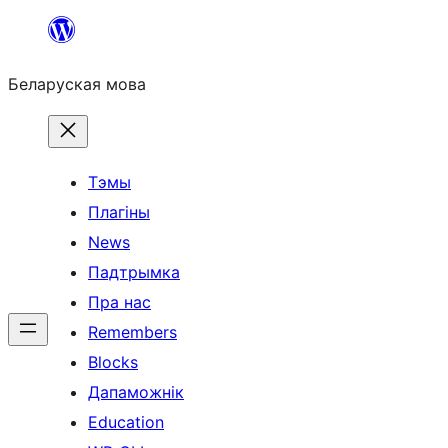
Перайсці
да
Беларуская мова
змесціва
Тэмы
Плагіны
News
Падтрымка
Пра нас
Remembers
Blocks
Дапаможнік
Education