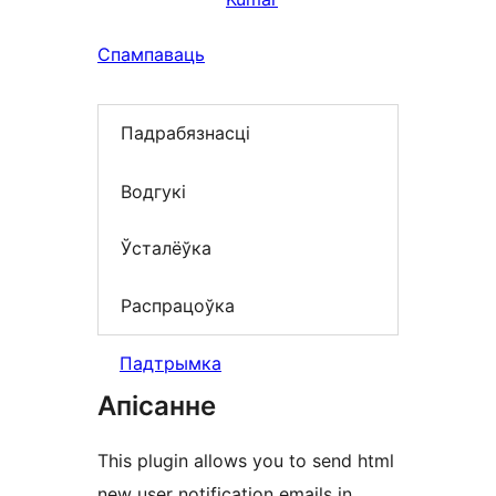
Спампаваць
Падрабязнасці
Водгукі
Ўсталёўка
Распрацоўка
Падтрымка
Апісанне
This plugin allows you to send html
new user notification emails in