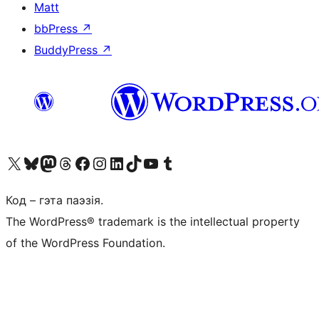
Matt
bbPress
↗
BuddyPress
↗
Наведайце наш акаўнт у X (былы Twitter)
Visit our Bluesky account
Visit our Mastodon account
Visit our Threads account
Наведаеце нашу старонку на Facebook
Наведайце наш Instagram
Наведайце нашу старонку ў LinkedIn
Visit our TikTok account
Наведайце наш YouTube канал
Visit our Tumblr account
Код – гэта паэзія.
The WordPress® trademark is the intellectual property
of the WordPress Foundation.