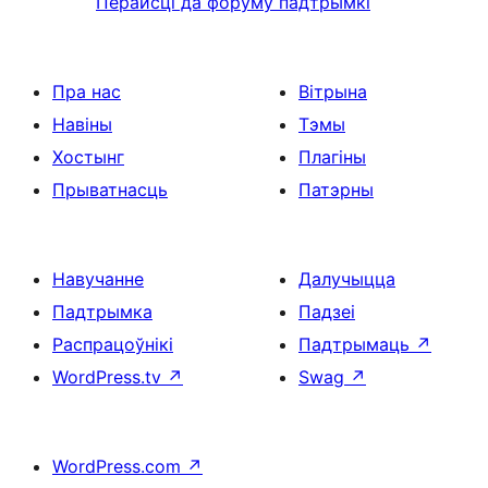
Перайсці да форуму падтрымкі
Пра нас
Вітрына
Навіны
Тэмы
Хостынг
Плагіны
Прыватнасць
Патэрны
Навучанне
Далучыцца
Падтрымка
Падзеі
Распрацоўнікі
Падтрымаць
↗
WordPress.tv
↗
Swag
↗
WordPress.com
↗