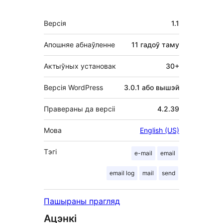
Мета
Версія
1.1
Апошняе абнаўленне
11 гадоў
таму
Актыўных установак
30+
Версія WordPress
3.0.1 або вышэй
Правераны да версіі
4.2.39
Мова
English (US)
Тэгі
e-mail
email
email log
mail
send
Пашыраны прагляд
Ацэнкі