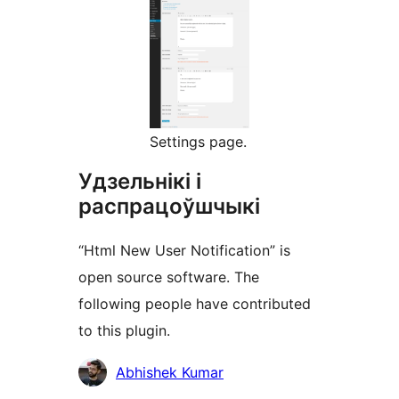
Settings page.
Удзельнікі і
распрацоўшчыкі
“Html New User Notification” is
open source software. The
following people have contributed
to this plugin.
Удзельнікі
Abhishek Kumar