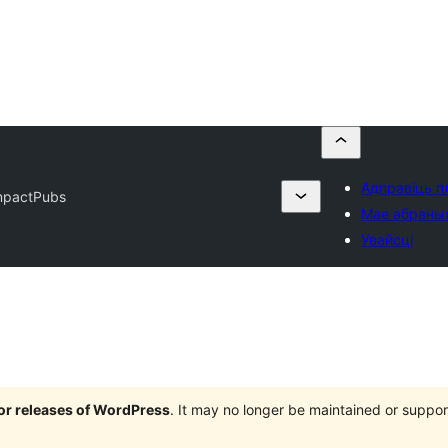
Адправіць пл
mpactPubs
Мае абраны
Увайсці
jor releases of WordPress
. It may no longer be maintained or supp