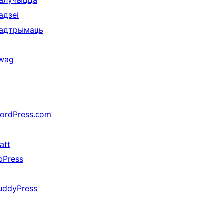
алучыцца
адзеі
адтрымаць
↗
wag
↗
ordPress.com
↗
att
bPress
↗
uddyPress
↗