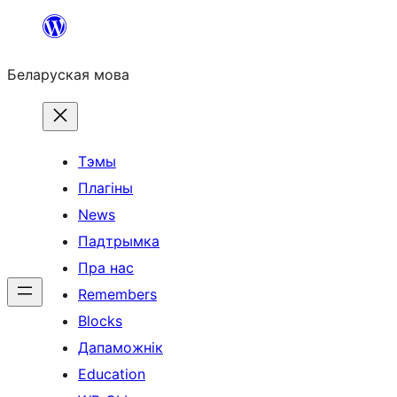
Перайсці
да
Беларуская мова
змесціва
Тэмы
Плагіны
News
Падтрымка
Пра нас
Remembers
Blocks
Дапаможнік
Education