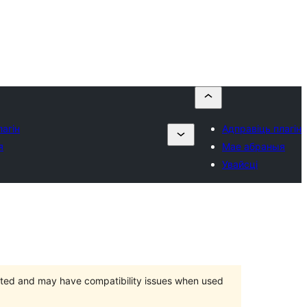
агін
Адправіць плагін
я
Мае абраныя
Увайсці
orted and may have compatibility issues when used