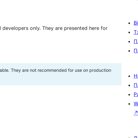
В
d developers only. They are presented here for
Т
П
П
stable. They are not recommended for use on production
Н
П
Р
W