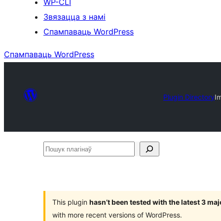
WP-CLI
Звязацца з намі
Спампаваць WordPress
Спампаваць WordPress
Plugin Directory
I
Пошук
плагінаў
This plugin
hasn’t been tested with the latest 3 ma
with more recent versions of WordPress.