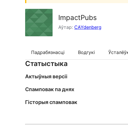
ImpactPubs
Аўтар:
CAYdenberg
Падрабязнасці
Водгукі
Ўсталёў
Статыстыка
Актыўныя версіі
Спамповак па днях
Гісторыя спамповак