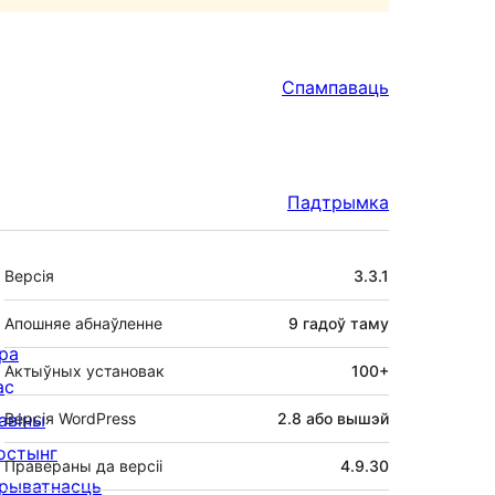
Спампаваць
Падтрымка
Мета
Версія
3.3.1
Апошняе абнаўленне
9 гадоў
таму
ра
Актыўных установак
100+
ас
авіны
Версія WordPress
2.8 або вышэй
остынг
Правераны да версіі
4.9.30
рыватнасць