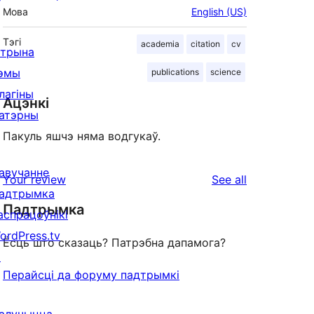
Мова
English (US)
Тэгі
academia
citation
cv
ітрына
эмы
publications
science
лагіны
Ацэнкі
атэрны
Пакуль яшчэ няма водгукаў.
авучанне
reviews
Your review
See all
адтрымка
Падтрымка
аспрацоўнікі
ordPress.tv
Ёсць што сказаць? Патрэбна дапамога?
↗
Перайсці да форуму падтрымкі