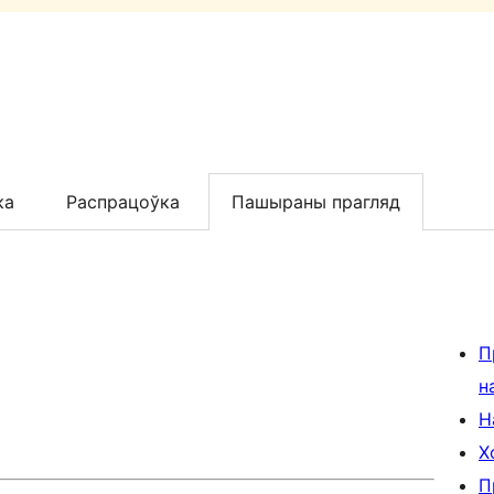
ка
Распрацоўка
Пашыраны прагляд
П
н
Н
Х
П