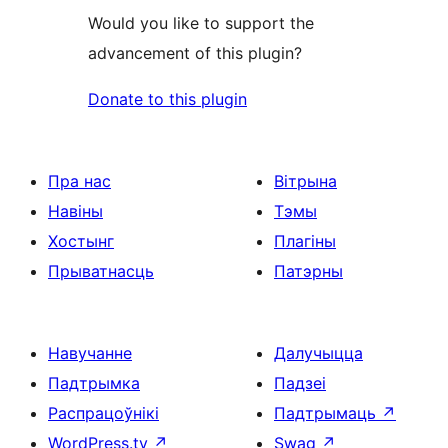
Would you like to support the
advancement of this plugin?
Donate to this plugin
Пра нас
Вітрына
Навіны
Тэмы
Хостынг
Плагіны
Прыватнасць
Патэрны
Навучанне
Далучыцца
Падтрымка
Падзеі
Распрацоўнікі
Падтрымаць
↗
WordPress.tv
↗
Swag
↗