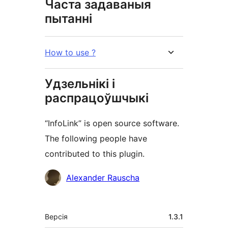
Часта задаваныя
пытанні
How to use ?
Удзельнікі і
распрацоўшчыкі
“InfoLink” is open source software.
The following people have
contributed to this plugin.
Удзельнікі
Alexander Rauscha
Мета
Версія
1.3.1