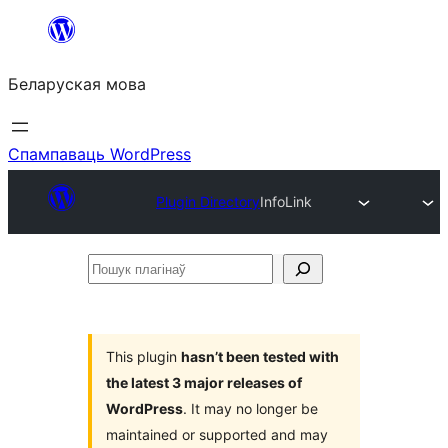
Перайсці
да
Беларуская мова
змесціва
Спампаваць WordPress
Plugin Directory
InfoLink
Пошук
плагінаў
This plugin
hasn’t been tested with
the latest 3 major releases of
WordPress
. It may no longer be
maintained or supported and may