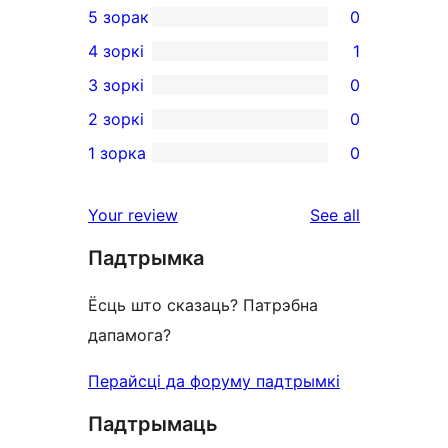
5 зорак
0
0
4 зоркі
1
5-
1
3 зоркі
0
star
4-
0
2 зоркі
0
reviews
star
3-
0
1 зорка
0
review
star
2-
0
reviews
star
1-
reviews
Your review
See all
reviews
star
Падтрымка
reviews
Ёсць што сказаць? Патрэбна
дапамога?
Перайсці да форуму падтрымкі
Падтрымаць