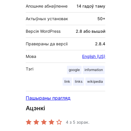
Апошняе абнаўленне
14 гадоў
таму
Актыўных установак
50+
Версія WordPress
2.8 або вышэй
Правераны да версіі
2.8.4
Мова
English (US)
Тэгі
google
information
link
links
wikipedia
Пашыраны прагляд
Ацэнкі
4
з 5 зорак.