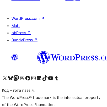
WordPress.com
↗
Matt
bbPress
↗
BuddyPress
↗
Наведайце наш акаўнт у X (былы Twitter)
Visit our Bluesky account
Visit our Mastodon account
Visit our Threads account
Наведаеце нашу старонку на Facebook
Наведайце наш Instagram
Наведайце нашу старонку ў LinkedIn
Visit our TikTok account
Наведайце наш YouTube канал
Visit our Tumblr account
Код – гэта паэзія.
The WordPress® trademark is the intellectual property
of the WordPress Foundation.