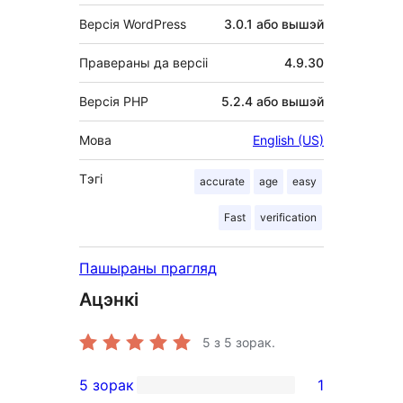
Версія WordPress
3.0.1 або вышэй
Правераны да версіі
4.9.30
Версія PHP
5.2.4 або вышэй
Мова
English (US)
Тэгі
accurate
age
easy
Fast
verification
Пашыраны прагляд
Ацэнкі
5
з 5 зорак.
5 зорак
1
1