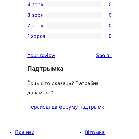
4 зоркі
0
5-
0
3 зоркі
0
star
4-
0
2 зоркі
0
review
star
3-
0
1 зорка
0
reviews
star
2-
0
reviews
star
1-
reviews
Your review
See all
reviews
star
Падтрымка
reviews
Ёсць што сказаць? Патрэбна
дапамога?
Перайсці да форуму падтрымкі
Пра нас
Вітрына