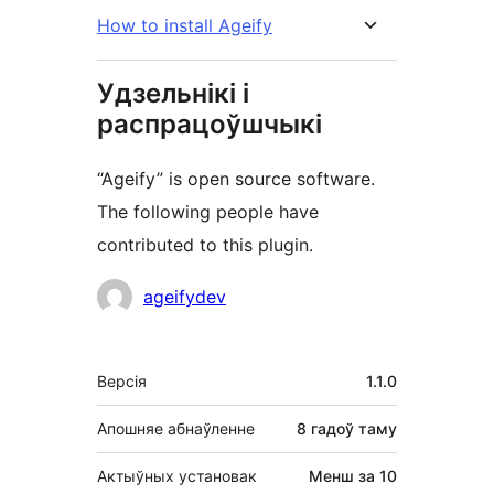
How to install Ageify
Удзельнікі і
распрацоўшчыкі
“Ageify” is open source software.
The following people have
contributed to this plugin.
Удзельнікі
ageifydev
Мета
Версія
1.1.0
Апошняе абнаўленне
8 гадоў
таму
Актыўных установак
Менш за 10