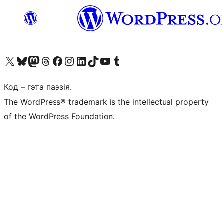
Наведайце наш акаўнт у X (былы Twitter)
Visit our Bluesky account
Visit our Mastodon account
Visit our Threads account
Наведаеце нашу старонку на Facebook
Наведайце наш Instagram
Наведайце нашу старонку ў LinkedIn
Visit our TikTok account
Наведайце наш YouTube канал
Visit our Tumblr account
Код – гэта паэзія.
The WordPress® trademark is the intellectual property
of the WordPress Foundation.