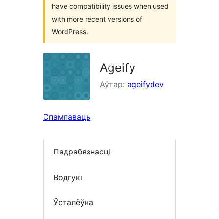
have compatibility issues when used
with more recent versions of
WordPress.
Ageify
Аўтар:
ageifydev
Спампаваць
Падрабязнасці
Водгукі
Ўсталёўка