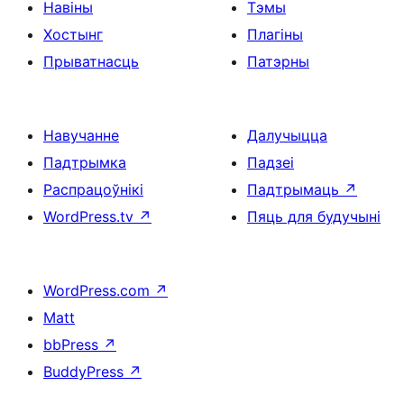
Навіны
Тэмы
Хостынг
Плагіны
Прыватнасць
Патэрны
Навучанне
Далучыцца
Падтрымка
Падзеі
Распрацоўнікі
Падтрымаць
↗
WordPress.tv
↗
Пяць для будучыні
WordPress.com
↗
Matt
bbPress
↗
BuddyPress
↗