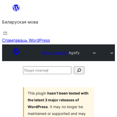
Перайсці
да
Беларуская мова
змесціва
Спампаваць WordPress
Plugin Directory
Ageify
Пошук
плагінаў
This plugin
hasn’t been tested with
the latest 3 major releases of
WordPress
. It may no longer be
maintained or supported and may