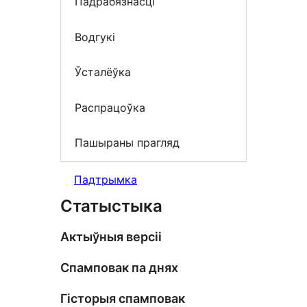
Падрабязнасці
Водгукі
Ўсталёўка
Распрацоўка
Пашыраны прагляд
Падтрымка
Статыстыка
Актыўныя версіі
Спамповак па днях
Гісторыя спамповак