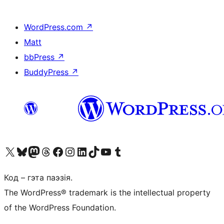
WordPress.com
↗
Matt
bbPress
↗
BuddyPress
↗
Наведайце наш акаўнт у X (былы Twitter)
Visit our Bluesky account
Visit our Mastodon account
Visit our Threads account
Наведаеце нашу старонку на Facebook
Наведайце наш Instagram
Наведайце нашу старонку ў LinkedIn
Visit our TikTok account
Наведайце наш YouTube канал
Visit our Tumblr account
Код – гэта паэзія.
The WordPress® trademark is the intellectual property
of the WordPress Foundation.