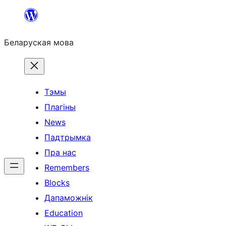
Перайсці
да
Беларуская мова
змесціва
Тэмы
Плагіны
News
Падтрымка
Пра нас
Remembers
Blocks
Дапаможнік
Education