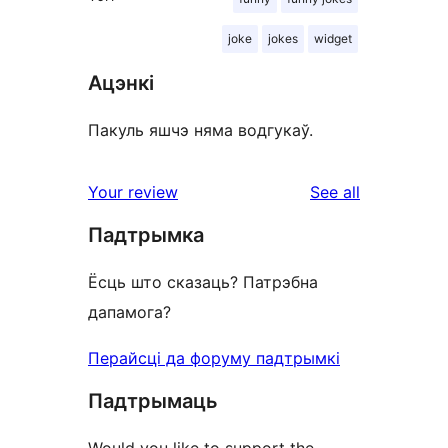
joke
jokes
widget
Ацэнкі
Пакуль яшчэ няма водгукаў.
reviews
Your review
See all
Падтрымка
Ёсць што сказаць? Патрэбна
дапамога?
Перайсці да форуму падтрымкі
Падтрымаць
Would you like to support the