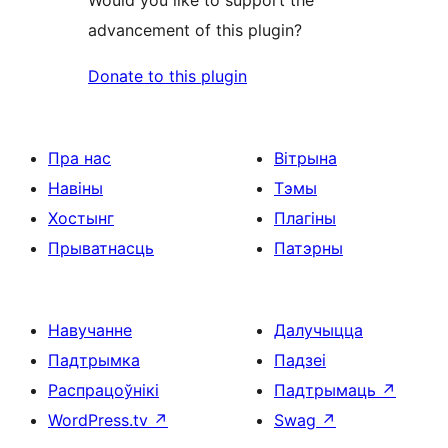
advancement of this plugin?
Donate to this plugin
Пра нас
Вітрына
Навіны
Тэмы
Хостынг
Плагіны
Прыватнасць
Патэрны
Навучанне
Далучыцца
Падтрымка
Падзеі
Распрацоўнікі
Падтрымаць
↗
WordPress.tv
↗
Swag
↗