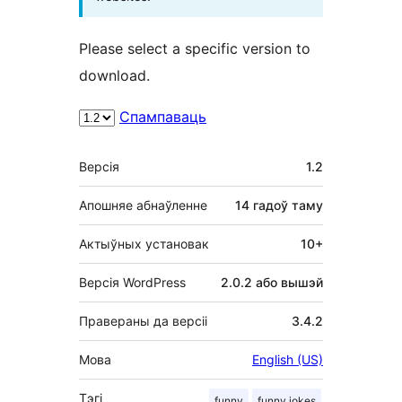
Please select a specific version to
download.
Спампаваць
Мета
Версія
1.2
Апошняе абнаўленне
14 гадоў
таму
Актыўных установак
10+
Версія WordPress
2.0.2 або вышэй
Правераны да версіі
3.4.2
Мова
English (US)
Тэгі
funny
funny jokes