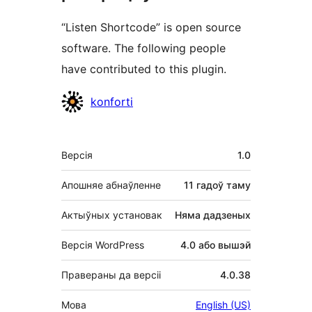
“Listen Shortcode” is open source
software. The following people
have contributed to this plugin.
Удзельнікі
konforti
Мета
Версія
1.0
Апошняе абнаўленне
11 гадоў
таму
Актыўных установак
Няма дадзеных
Версія WordPress
4.0 або вышэй
Правераны да версіі
4.0.38
Мова
English (US)