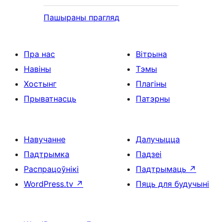
Пашыраны прагляд
Пра нас
Вітрына
Навіны
Тэмы
Хостынг
Плагіны
Прыватнасць
Патэрны
Навучанне
Далучыцца
Падтрымка
Падзеі
Распрацоўнікі
Падтрымаць
↗
WordPress.tv
↗
Пяць для будучыні