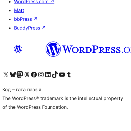
WordPress.com
↗
Matt
bbPress
↗
BuddyPress
↗
Наведайце наш акаўнт у X (былы Twitter)
Visit our Bluesky account
Visit our Mastodon account
Visit our Threads account
Наведаеце нашу старонку на Facebook
Наведайце наш Instagram
Наведайце нашу старонку ў LinkedIn
Visit our TikTok account
Наведайце наш YouTube канал
Visit our Tumblr account
Код – гэта паэзія.
The WordPress® trademark is the intellectual property
of the WordPress Foundation.