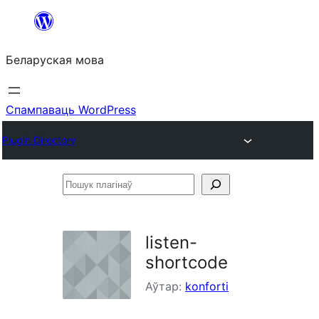
Перайсці
да
Беларуская мова
змесціва
Спампаваць WordPress
Plugin Directory
Пошук
плагінаў
listen-
shortcode
Аўтар:
konforti