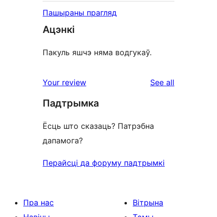
Пашыраны прагляд
Ацэнкі
Пакуль яшчэ няма водгукаў.
reviews
Your review
See all
Падтрымка
Ёсць што сказаць? Патрэбна
дапамога?
Перайсці да форуму падтрымкі
Пра нас
Вітрына
Навіны
Тэмы