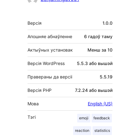
Мета
Версія
1.0.0
Апошняе абнаўленне
6 гадоў
таму
Актыўных установак
Менш за 10
Версія WordPress
5.5.3 або вышэй
Правераны да версіі
5.5.19
Версія PHP
7.2.24 або вышэй
Мова
English (US)
Тэгі
emoji
feedback
reaction
statistics