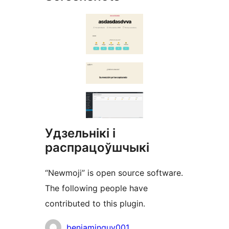
Удзельнікі і
распрацоўшчыкі
“Newmoji” is open source software.
The following people have
contributed to this plugin.
Удзельнікі
benjaminguv001