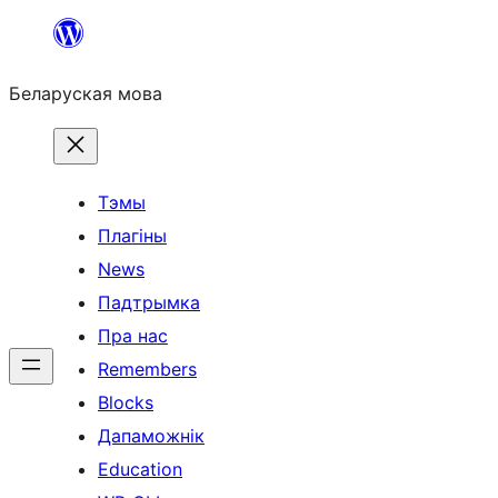
Перайсці
да
Беларуская мова
змесціва
Тэмы
Плагіны
News
Падтрымка
Пра нас
Remembers
Blocks
Дапаможнік
Education