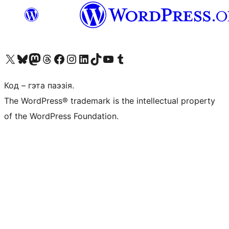
Наведайце наш акаўнт у X (былы Twitter)
Visit our Bluesky account
Visit our Mastodon account
Visit our Threads account
Наведаеце нашу старонку на Facebook
Наведайце наш Instagram
Наведайце нашу старонку ў LinkedIn
Visit our TikTok account
Наведайце наш YouTube канал
Visit our Tumblr account
Код – гэта паэзія.
The WordPress® trademark is the intellectual property
of the WordPress Foundation.