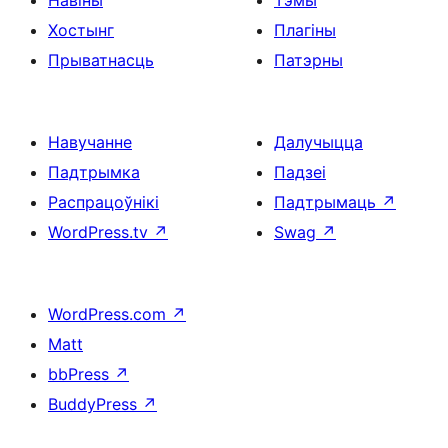
Хостынг
Плагіны
Прыватнасць
Патэрны
Навучанне
Далучыцца
Падтрымка
Падзеі
Распрацоўнікі
Падтрымаць
↗
WordPress.tv
↗
Swag
↗
WordPress.com
↗
Matt
bbPress
↗
BuddyPress
↗