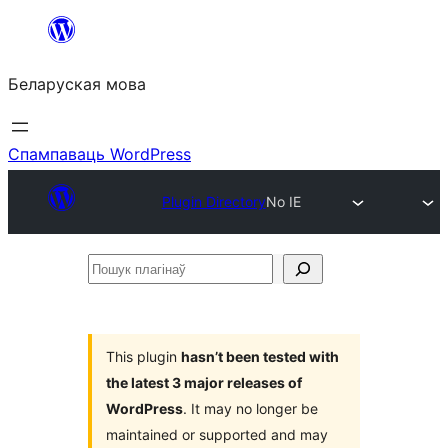
Перайсці
да
Беларуская мова
змесціва
Спампаваць WordPress
Plugin Directory
No IE
Пошук
плагінаў
This plugin
hasn’t been tested with
the latest 3 major releases of
WordPress
. It may no longer be
maintained or supported and may