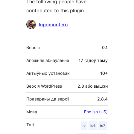
The following people have
contributed to this plugin.
Удзельнікі
lupomontero
Мета
Версія
0.1
Апошняе абнаўленне
17 гадоў
таму
Актыўных установак
10+
Версія WordPress
2.8 або вышэй
Правераны да версіі
2.8.4
Мова
English (US)
Тэгі
ie
ie6
ie7