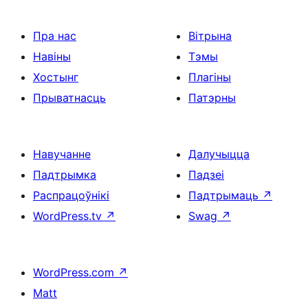
Пра нас
Вітрына
Навіны
Тэмы
Хостынг
Плагіны
Прыватнасць
Патэрны
Навучанне
Далучыцца
Падтрымка
Падзеі
Распрацоўнікі
Падтрымаць
↗
WordPress.tv
↗
Swag
↗
WordPress.com
↗
Matt