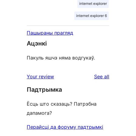
internet explorer
internet explorer 6
Пашыраны прагляд
Ацэнкі
Пакуль яшчэ няма водгукаў.
reviews
Your review
See all
Падтрымка
Ёсць што сказаць? Патрэбна
дапамога?
Перайсці да форуму падтрымкі