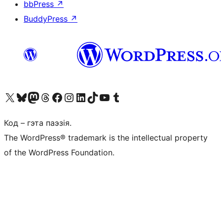
bbPress
↗
BuddyPress
↗
Наведайце наш акаўнт у X (былы Twitter)
Visit our Bluesky account
Visit our Mastodon account
Visit our Threads account
Наведаеце нашу старонку на Facebook
Наведайце наш Instagram
Наведайце нашу старонку ў LinkedIn
Visit our TikTok account
Наведайце наш YouTube канал
Visit our Tumblr account
Код – гэта паэзія.
The WordPress® trademark is the intellectual property
of the WordPress Foundation.