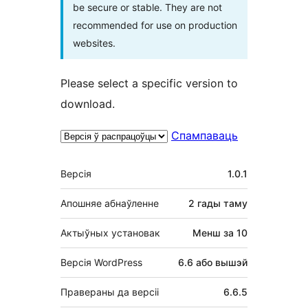
be secure or stable. They are not
recommended for use on production
websites.
Please select a specific version to
download.
Спампаваць
Мета
Версія
1.0.1
Апошняе абнаўленне
2 гады
таму
Актыўных установак
Менш за 10
Версія WordPress
6.6 або вышэй
Правераны да версіі
6.6.5