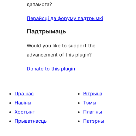
дапамога?
Перайсці да форуму падтрымкі
Падтрымаць
Would you like to support the
advancement of this plugin?
Donate to this plugin
Пра нас
Вітрына
Навіны
Тэмы
Хостынг
Плагіны
Прыватнасць
Патэрны