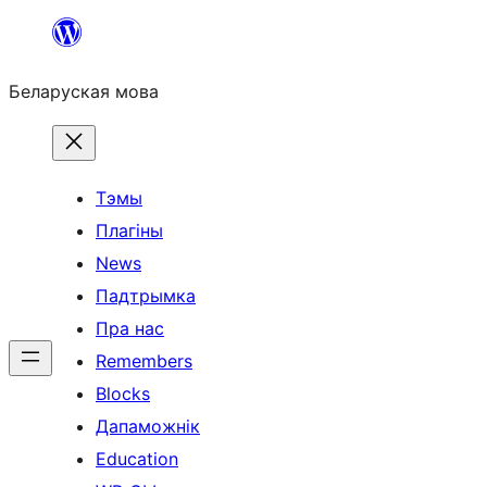
Перайсці
да
Беларуская мова
змесціва
Тэмы
Плагіны
News
Падтрымка
Пра нас
Remembers
Blocks
Дапаможнік
Education