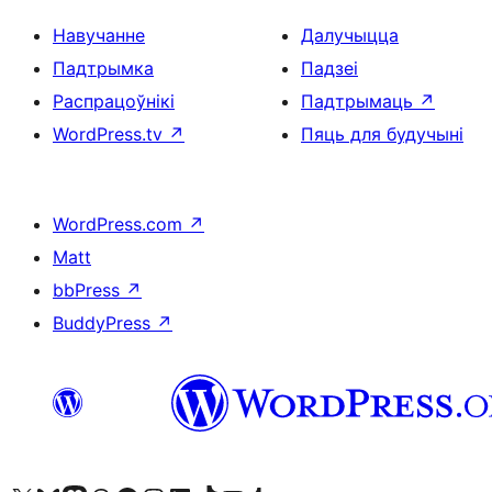
Навучанне
Далучыцца
Падтрымка
Падзеі
Распрацоўнікі
Падтрымаць
↗
WordPress.tv
↗
Пяць для будучыні
WordPress.com
↗
Matt
bbPress
↗
BuddyPress
↗