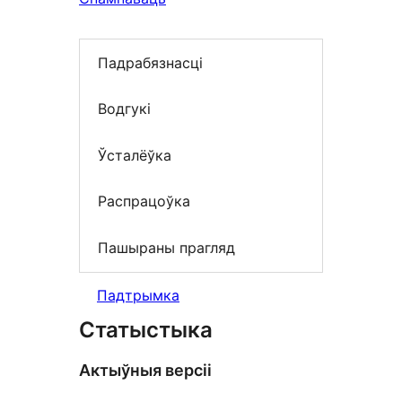
Падрабязнасці
Водгукі
Ўсталёўка
Распрацоўка
Пашыраны прагляд
Падтрымка
Статыстыка
Актыўныя версіі