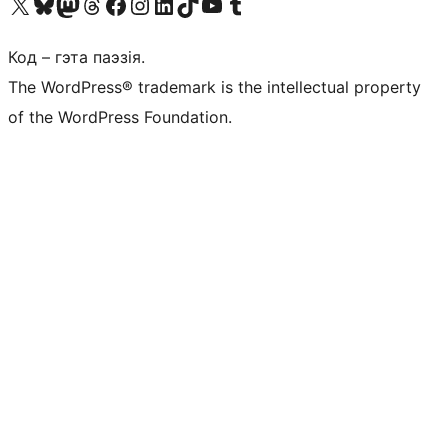
Наведайце наш акаўнт у X (былы Twitter)
Visit our Bluesky account
Visit our Mastodon account
Visit our Threads account
Наведаеце нашу старонку на Facebook
Наведайце наш Instagram
Наведайце нашу старонку ў LinkedIn
Visit our TikTok account
Наведайце наш YouTube канал
Visit our Tumblr account
Код – гэта паэзія.
The WordPress® trademark is the intellectual property
of the WordPress Foundation.