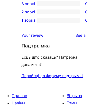
3 зоркі
0
star
4-
0
2 зоркі
0
reviews
star
3-
0
1 зорка
0
reviews
star
2-
0
reviews
star
1-
reviews
Your review
See all
reviews
star
Падтрымка
reviews
Ёсць што сказаць? Патрэбна
дапамога?
Перайсці да форуму падтрымкі
Пра нас
Вітрына
Навіны
Тэмы