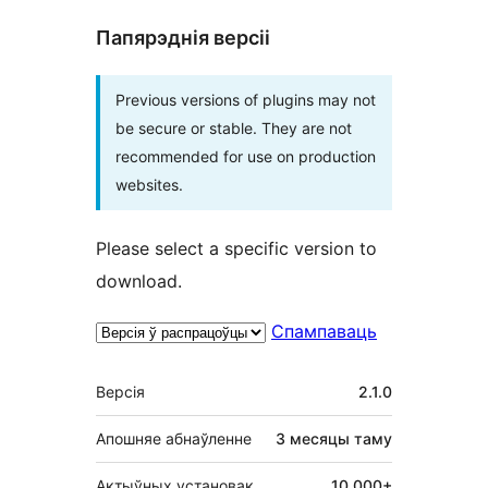
Папярэднія версіі
Previous versions of plugins may not
be secure or stable. They are not
recommended for use on production
websites.
Please select a specific version to
download.
Спампаваць
Мета
Версія
2.1.0
Апошняе абнаўленне
3 месяцы
таму
Актыўных установак
10 000+