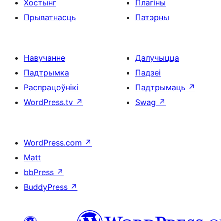
Хостынг
Плагіны
Прыватнасць
Патэрны
Навучанне
Далучыцца
Падтрымка
Падзеі
Распрацоўнікі
Падтрымаць
↗
WordPress.tv
↗
Swag
↗
WordPress.com
↗
Matt
bbPress
↗
BuddyPress
↗