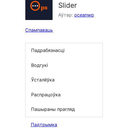
Slider
Аўтар:
oceanwp
Спампаваць
Падрабязнасці
Водгукі
Ўсталёўка
Распрацоўка
Пашыраны прагляд
Падтрымка