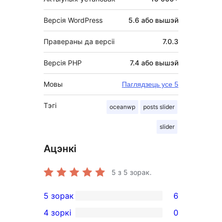
Версія WordPress
5.6 або вышэй
Правераны да версіі
7.0.3
Версія PHP
7.4 або вышэй
Мовы
Паглядзець усе 5
Тэгі
oceanwp
posts slider
slider
Ацэнкі
5
з 5 зорак.
5 зорак
6
6
4 зоркі
0
5-
0