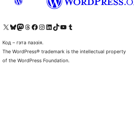
Наведайце наш акаўнт у X (былы Twitter)
Visit our Bluesky account
Visit our Mastodon account
Visit our Threads account
Наведаеце нашу старонку на Facebook
Наведайце наш Instagram
Наведайце нашу старонку ў LinkedIn
Visit our TikTok account
Наведайце наш YouTube канал
Visit our Tumblr account
Код – гэта паэзія.
The WordPress® trademark is the intellectual property
of the WordPress Foundation.