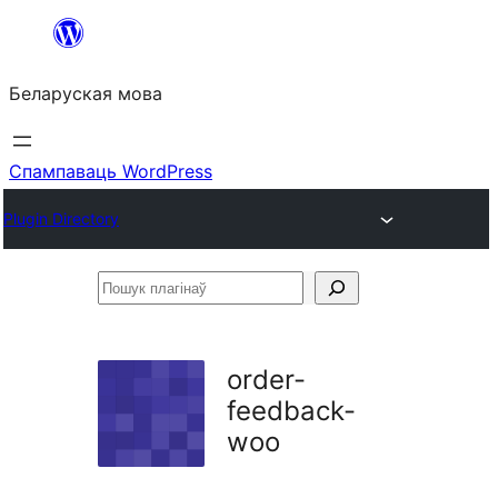
Перайсці
да
Беларуская мова
змесціва
Спампаваць WordPress
Plugin Directory
Пошук
плагінаў
order-
feedback-
woo