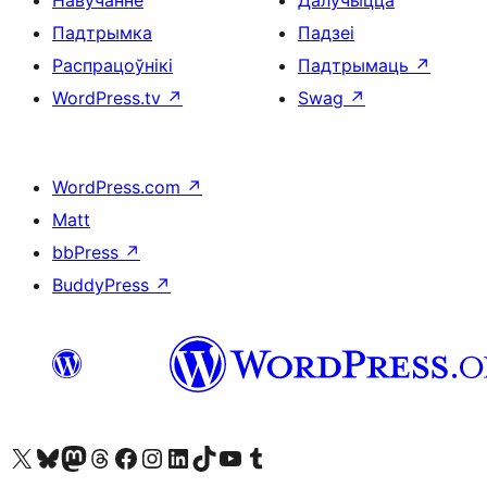
Падтрымка
Падзеі
Распрацоўнікі
Падтрымаць
↗
WordPress.tv
↗
Swag
↗
WordPress.com
↗
Matt
bbPress
↗
BuddyPress
↗
Наведайце наш акаўнт у X (былы Twitter)
Visit our Bluesky account
Visit our Mastodon account
Visit our Threads account
Наведаеце нашу старонку на Facebook
Наведайце наш Instagram
Наведайце нашу старонку ў LinkedIn
Visit our TikTok account
Наведайце наш YouTube канал
Visit our Tumblr account