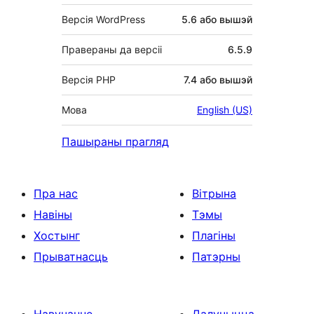
Версія WordPress
5.6 або вышэй
Правераны да версіі
6.5.9
Версія PHP
7.4 або вышэй
Мова
English (US)
Пашыраны прагляд
Пра нас
Вітрына
Навіны
Тэмы
Хостынг
Плагіны
Прыватнасць
Патэрны
Навучанне
Далучыцца