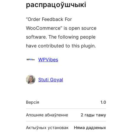
распрацоўшчыкі
“Order Feedback For
WooCommerce” is open source
software. The following people
have contributed to this plugin.
Удзельнікі
WPVibes
Stuti Goyal
Мета
Версія
1.0
Апошняе абнаўленне
2 гады
таму
Актыўных установак
Няма дадзеных