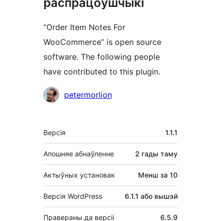
распрацоўшчыкі
“Order Item Notes For
WooCommerce” is open source
software. The following people
have contributed to this plugin.
Удзельнікі
petermorlion
Мета
Версія
1.1.1
Апошняе абнаўленне
2 гады
таму
Актыўных установак
Менш за 10
Версія WordPress
6.1.1 або вышэй
Правераны да версіі
6.5.9