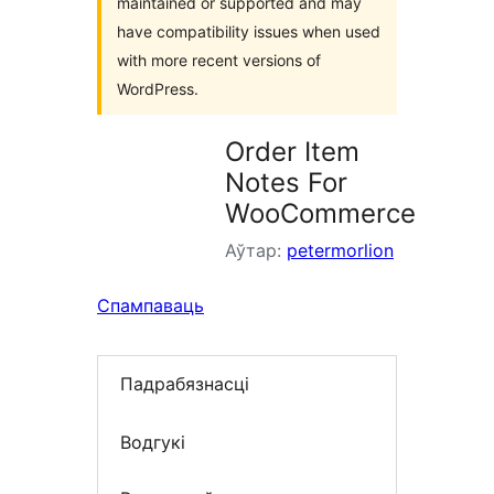
maintained or supported and may
have compatibility issues when used
with more recent versions of
WordPress.
Order Item
Notes For
WooCommerce
Аўтар:
petermorlion
Спампаваць
Падрабязнасці
Водгукі