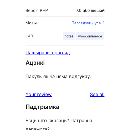
Версія PHP
7.0 або вышэй
Мовы
Паглядзець усе 2
Тэгі
notes
woocommerce
Пашыраны прагляд
Ацэнкі
Пакуль яшчэ няма водгукаў.
reviews
Your review
See all
Падтрымка
Ёсць што сказаць? Патрэбна
дапамога?