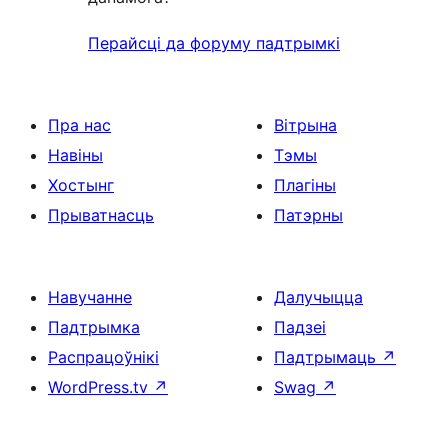
Перайсці да форуму падтрымкі
Пра нас
Вітрына
Навіны
Тэмы
Хостынг
Плагіны
Прыватнасць
Патэрны
Навучанне
Далучыцца
Падтрымка
Падзеі
Распрацоўнікі
Падтрымаць
↗
WordPress.tv
↗
Swag
↗