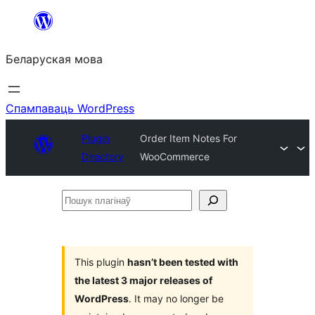
Перайсці
да
Беларуская мова
змесціва
Спампаваць WordPress
Plugin
Order Item Notes For
Directory
WooCommerce
Пошук
плагінаў
This plugin
hasn’t been tested with
the latest 3 major releases of
WordPress
. It may no longer be