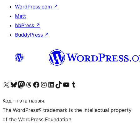
WordPress.com
↗
Matt
bbPress
↗
BuddyPress
↗
Наведайце наш акаўнт у X (былы Twitter)
Visit our Bluesky account
Visit our Mastodon account
Visit our Threads account
Наведаеце нашу старонку на Facebook
Наведайце наш Instagram
Наведайце нашу старонку ў LinkedIn
Visit our TikTok account
Наведайце наш YouTube канал
Visit our Tumblr account
Код – гэта паэзія.
The WordPress® trademark is the intellectual property
of the WordPress Foundation.