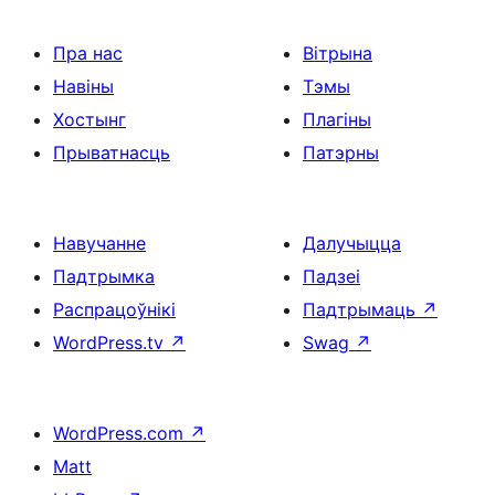
Пра нас
Вітрына
Навіны
Тэмы
Хостынг
Плагіны
Прыватнасць
Патэрны
Навучанне
Далучыцца
Падтрымка
Падзеі
Распрацоўнікі
Падтрымаць
↗
WordPress.tv
↗
Swag
↗
WordPress.com
↗
Matt