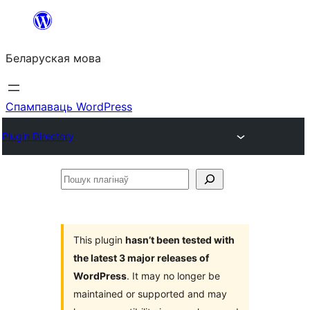
Перайсці
да
Беларуская мова
змесціва
Спампаваць WordPress
Plugin Directory
Пошук
плагінаў
This plugin
hasn’t been tested with
the latest 3 major releases of
WordPress
. It may no longer be
maintained or supported and may