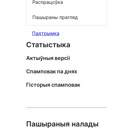
Распрацоўка
Пашыраны прагляд
Падтрымка
Статыстыка
Актыўныя версіі
Спамповак па днях
Гісторыя спамповак
Пашыраныя налады