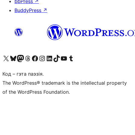
bbPress
↗
BuddyPress
↗
Наведайце наш акаўнт у X (былы Twitter)
Visit our Bluesky account
Visit our Mastodon account
Visit our Threads account
Наведаеце нашу старонку на Facebook
Наведайце наш Instagram
Наведайце нашу старонку ў LinkedIn
Visit our TikTok account
Наведайце наш YouTube канал
Visit our Tumblr account
Код – гэта паэзія.
The WordPress® trademark is the intellectual property
of the WordPress Foundation.