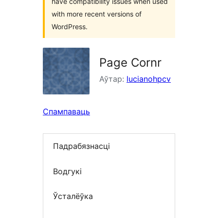
have compatibility issues when used
with more recent versions of
WordPress.
Page Cornr
Аўтар:
lucianohpcv
Спампаваць
Падрабязнасці
Водгукі
Ўсталёўка