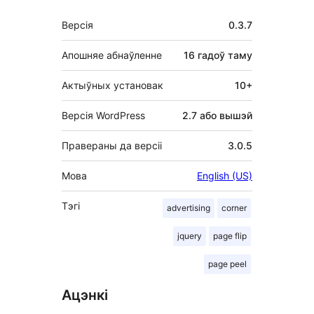
Мета
Версія
0.3.7
Апошняе абнаўленне
16 гадоў
таму
Актыўных установак
10+
Версія WordPress
2.7 або вышэй
Правераны да версіі
3.0.5
Мова
English (US)
Тэгі
advertising
corner
jquery
page flip
page peel
Ацэнкі