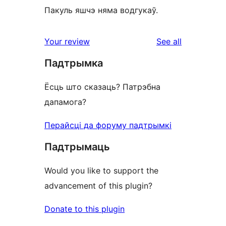
Пакуль яшчэ няма водгукаў.
reviews
Your review
See all
Падтрымка
Ёсць што сказаць? Патрэбна
дапамога?
Перайсці да форуму падтрымкі
Падтрымаць
Would you like to support the
advancement of this plugin?
Donate to this plugin