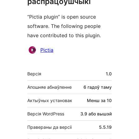
распрацоўшчыкі
“Pictia plugin” is open source
software. The following people
have contributed to this plugin.
Удзельнікі
Pictia
Мета
Версія
1.0
Апошняе абнаўленне
6 гадоў
таму
Актыўных установак
Менш за 10
Версія WordPress
3.9 або вышэй
Правераны да версіі
5.5.19