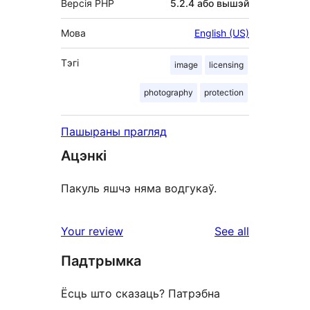
Версія PHP
5.2.4 або вышэй
Мова
English (US)
Тэгі
image
licensing
photography
protection
Пашыраны прагляд
Ацэнкі
Пакуль яшчэ няма водгукаў.
reviews
Your review
See all
Падтрымка
Ёсць што сказаць? Патрэбна