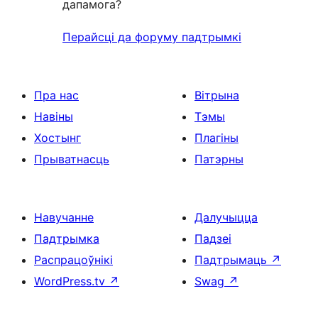
дапамога?
Перайсці да форуму падтрымкі
Пра нас
Вітрына
Навіны
Тэмы
Хостынг
Плагіны
Прыватнасць
Патэрны
Навучанне
Далучыцца
Падтрымка
Падзеі
Распрацоўнікі
Падтрымаць
↗
WordPress.tv
↗
Swag
↗