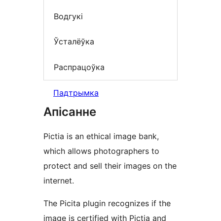
Водгукі
Ўсталёўка
Распрацоўка
Падтрымка
Апісанне
Pictia is an ethical image bank,
which allows photographers to
protect and sell their images on the
internet.
The Picita plugin recognizes if the
image is certified with Pictia and