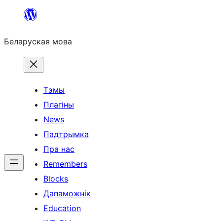
Перайсці
да
Беларуская мова
змесціва
Тэмы
Плагіны
News
Падтрымка
Пра нас
Remembers
Blocks
Дапаможнік
Education