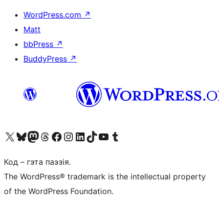
WordPress.com
↗
Matt
bbPress
↗
BuddyPress
↗
Наведайце наш акаўнт у X (былы Twitter)
Visit our Bluesky account
Visit our Mastodon account
Visit our Threads account
Наведаеце нашу старонку на Facebook
Наведайце наш Instagram
Наведайце нашу старонку ў LinkedIn
Visit our TikTok account
Наведайце наш YouTube канал
Visit our Tumblr account
Код – гэта паэзія.
The WordPress® trademark is the intellectual property
of the WordPress Foundation.