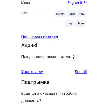
Мова
English (US)
Тэгі
button
flash
mp3
play
player
Пашыраны прагляд
Ацэнкі
Пакуль яшчэ няма водгукаў.
reviews
Your review
See all
Падтрымка
Ёсць што сказаць? Патрэбна
дапамога?