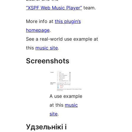
“XSPF Web Music Player”
team.
More info at
this plugin’s
homepage
.
See a real-world use example at
this
music site
.
Screenshots
A use example
at this
music
site
.
Удзельнікі і