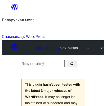
Перайсці
да
Беларуская мова
змесціва
Спампаваць WordPress
Plugin Directory
play-button
Пошук
плагінаў
This plugin
hasn’t been tested with
the latest 3 major releases of
WordPress
. It may no longer be
maintained or supported and may