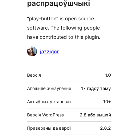
распрацоўшчыкі
“play-button” is open source
software. The following people
have contributed to this plugin.
Удзельнікі
jazzigor
Мета
Версія
1.0
Апошняе абнаўленне
17 гадоў
таму
Актыўных установак
10+
Версія WordPress
2.8 або вышэй
Правераны да версіі
2.8.2