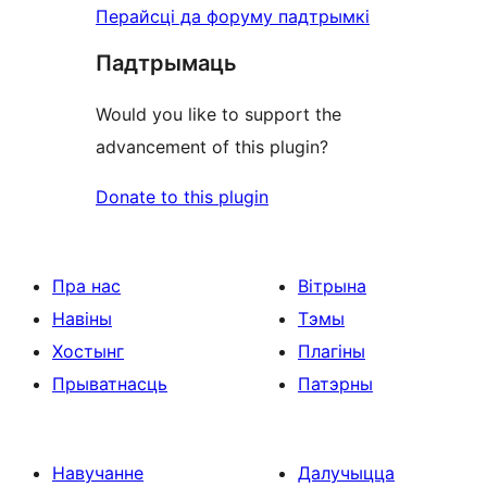
Перайсці да форуму падтрымкі
Падтрымаць
Would you like to support the
advancement of this plugin?
Donate to this plugin
Пра нас
Вітрына
Навіны
Тэмы
Хостынг
Плагіны
Прыватнасць
Патэрны
Навучанне
Далучыцца