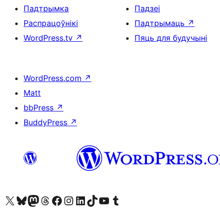
Падтрымка
Падзеі
Распрацоўнікі
Падтрымаць
↗
WordPress.tv
↗
Пяць для будучыні
WordPress.com
↗
Matt
bbPress
↗
BuddyPress
↗
Наведайце наш акаўнт у X (былы Twitter)
Visit our Bluesky account
Visit our Mastodon account
Visit our Threads account
Наведаеце нашу старонку на Facebook
Наведайце наш Instagram
Наведайце нашу старонку ў LinkedIn
Visit our TikTok account
Наведайце наш YouTube канал
Visit our Tumblr account