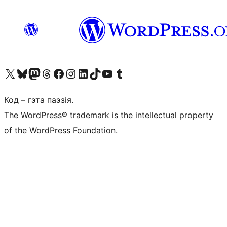
Наведайце наш акаўнт у X (былы Twitter)
Visit our Bluesky account
Visit our Mastodon account
Visit our Threads account
Наведаеце нашу старонку на Facebook
Наведайце наш Instagram
Наведайце нашу старонку ў LinkedIn
Visit our TikTok account
Наведайце наш YouTube канал
Visit our Tumblr account
Код – гэта паэзія.
The WordPress® trademark is the intellectual property
of the WordPress Foundation.