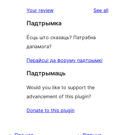
reviews
Your review
See all
Падтрымка
Ёсць што сказаць? Патрэбна
дапамога?
Перайсці да форуму падтрымкі
Падтрымаць
Would you like to support the
advancement of this plugin?
Donate to this plugin