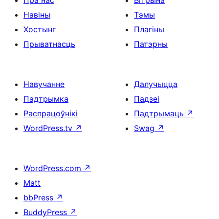
Пра нас
Вітрына
Навіны
Тэмы
Хостынг
Плагіны
Прыватнасць
Патэрны
Навучанне
Далучыцца
Падтрымка
Падзеі
Распрацоўнікі
Падтрымаць
↗
WordPress.tv
↗
Swag
↗
WordPress.com
↗
Matt
bbPress
↗
BuddyPress
↗