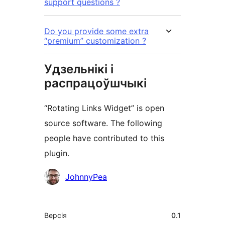
support questions ?
Do you provide some extra
“premium” customization ?
Удзельнікі і
распрацоўшчыкі
“Rotating Links Widget” is open
source software. The following
people have contributed to this
plugin.
Удзельнікі
JohnnyPea
Мета
Версія
0.1