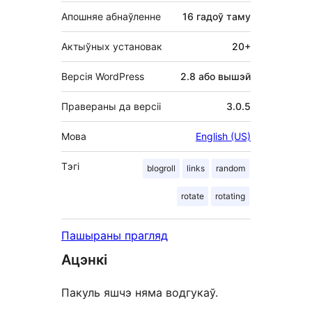
Апошняе абнаўленне
16 гадоў
таму
Актыўных установак
20+
Версія WordPress
2.8 або вышэй
Правераны да версіі
3.0.5
Мова
English (US)
Тэгі
blogroll
links
random
rotate
rotating
Пашыраны прагляд
Ацэнкі
Пакуль яшчэ няма водгукаў.