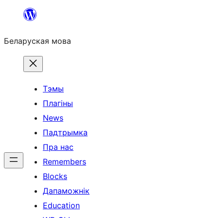
Перайсці
да
Беларуская мова
змесціва
Тэмы
Плагіны
News
Падтрымка
Пра нас
Remembers
Blocks
Дапаможнік
Education