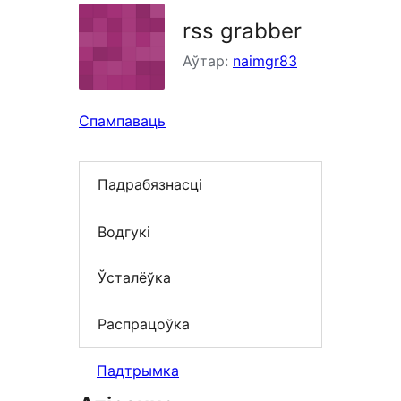
rss grabber
Аўтар:
naimgr83
Спампаваць
Падрабязнасці
Водгукі
Ўсталёўка
Распрацоўка
Падтрымка