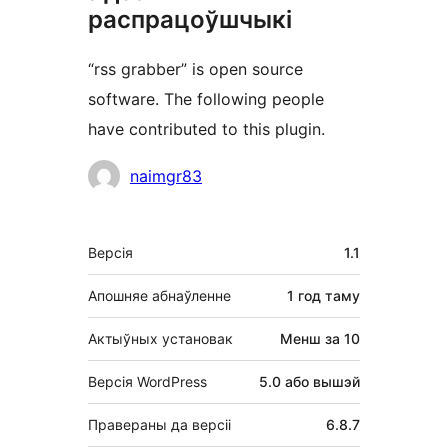
распрацоўшчыкі
“rss grabber” is open source
software. The following people
have contributed to this plugin.
Удзельнікі
naimgr83
Мета
Версія
1.1
Апошняе абнаўленне
1 год
таму
Актыўных установак
Менш за 10
Версія WordPress
5.0 або вышэй
Правераны да версіі
6.8.7