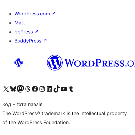
WordPress.com
↗
Matt
bbPress
↗
BuddyPress
↗
Наведайце наш акаўнт у X (былы Twitter)
Visit our Bluesky account
Visit our Mastodon account
Visit our Threads account
Наведаеце нашу старонку на Facebook
Наведайце наш Instagram
Наведайце нашу старонку ў LinkedIn
Visit our TikTok account
Наведайце наш YouTube канал
Visit our Tumblr account
Код – гэта паэзія.
The WordPress® trademark is the intellectual property
of the WordPress Foundation.