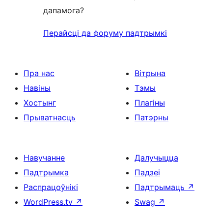
дапамога?
Перайсці да форуму падтрымкі
Пра нас
Вітрына
Навіны
Тэмы
Хостынг
Плагіны
Прыватнасць
Патэрны
Навучанне
Далучыцца
Падтрымка
Падзеі
Распрацоўнікі
Падтрымаць
↗
WordPress.tv
↗
Swag
↗