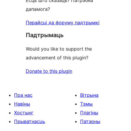
Ёсць што сказаць? Патрэбна
дапамога?
Перайсці да форуму падтрымкі
Падтрымаць
Would you like to support the
advancement of this plugin?
Donate to this plugin
Пра нас
Вітрына
Навіны
Тэмы
Хостынг
Плагіны
Прыватнасць
Патэрны