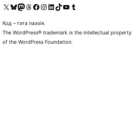
Наведайце наш акаўнт у X (былы Twitter)
Visit our Bluesky account
Visit our Mastodon account
Visit our Threads account
Наведаеце нашу старонку на Facebook
Наведайце наш Instagram
Наведайце нашу старонку ў LinkedIn
Visit our TikTok account
Наведайце наш YouTube канал
Visit our Tumblr account
Код – гэта паэзія.
The WordPress® trademark is the intellectual property
of the WordPress Foundation.