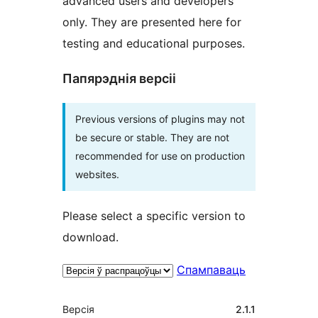
advanced users and developers
only. They are presented here for
testing and educational purposes.
Папярэднія версіі
Previous versions of plugins may not
be secure or stable. They are not
recommended for use on production
websites.
Please select a specific version to
download.
Спампаваць
Мета
Версія
2.1.1