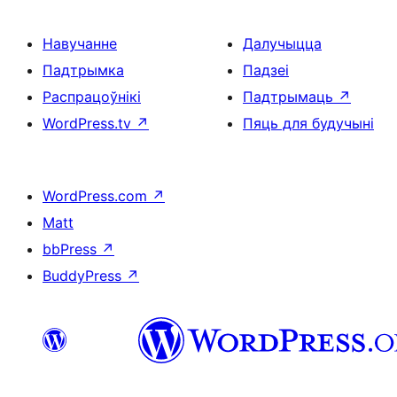
Навучанне
Далучыцца
Падтрымка
Падзеі
Распрацоўнікі
Падтрымаць
↗
WordPress.tv
↗
Пяць для будучыні
WordPress.com
↗
Matt
bbPress
↗
BuddyPress
↗