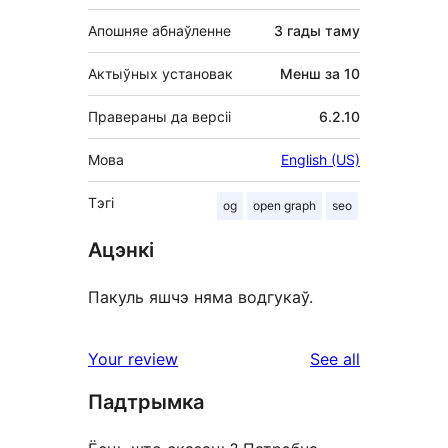
Апошняе абнаўленне
3 гады
таму
Актыўных установак
Менш за 10
Правераны да версіі
6.2.10
Мова
English (US)
Тэгі
og
open graph
seo
Ацэнкі
Пакуль яшчэ няма водгукаў.
reviews
Your review
See all
Падтрымка