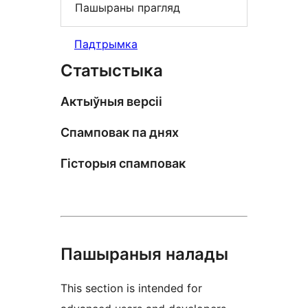
Пашыраны прагляд
Падтрымка
Статыстыка
Актыўныя версіі
Спамповак па днях
Гісторыя спамповак
Пашыраныя налады
This section is intended for