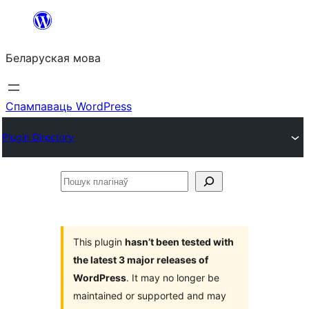
Перайсці
да
Беларуская мова
змесціва
Спампаваць WordPress
Plugin Directory
Пошук
плагінаў
This plugin
hasn’t been tested with
the latest 3 major releases of
WordPress
. It may no longer be
maintained or supported and may