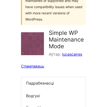
maintained or supported and may
have compatibility issues when used
with more recent versions of
WordPress.
Simple WP
Maintenance
Mode
Аўтар:
lucascaires
Спампаваць
Падрабязнасці
Водгукі