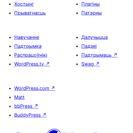
Хостынг
Плагіны
Прыватнасць
Патэрны
Навучанне
Далучыцца
Падтрымка
Падзеі
Распрацоўнікі
Падтрымаць
↗
WordPress.tv
↗
Swag
↗
WordPress.com
↗
Matt
bbPress
↗
BuddyPress
↗