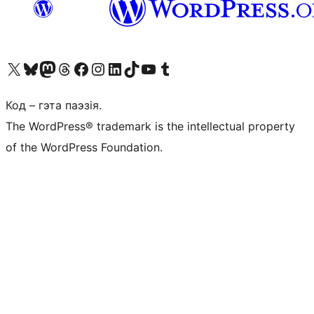
Наведайце наш акаўнт у X (былы Twitter)
Visit our Bluesky account
Visit our Mastodon account
Visit our Threads account
Наведаеце нашу старонку на Facebook
Наведайце наш Instagram
Наведайце нашу старонку ў LinkedIn
Visit our TikTok account
Наведайце наш YouTube канал
Visit our Tumblr account
Код – гэта паэзія.
The WordPress® trademark is the intellectual property
of the WordPress Foundation.