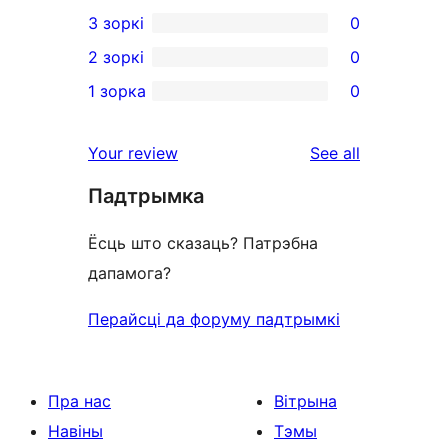
0
3 зоркі
0
star
4-
0
2 зоркі
0
reviews
star
3-
0
1 зорка
0
reviews
star
2-
0
reviews
star
1-
reviews
Your review
See all
reviews
star
Падтрымка
reviews
Ёсць што сказаць? Патрэбна
дапамога?
Перайсці да форуму падтрымкі
Пра нас
Вітрына
Навіны
Тэмы