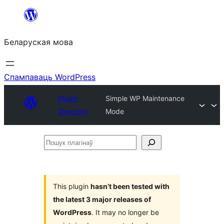
Перайсці
да
Беларуская мова
змесціва
Спампаваць WordPress
Plugin
Simple WP Maintenance
Directory
Mode
Пошук
плагінаў
This plugin
hasn’t been tested with
the latest 3 major releases of
WordPress
. It may no longer be