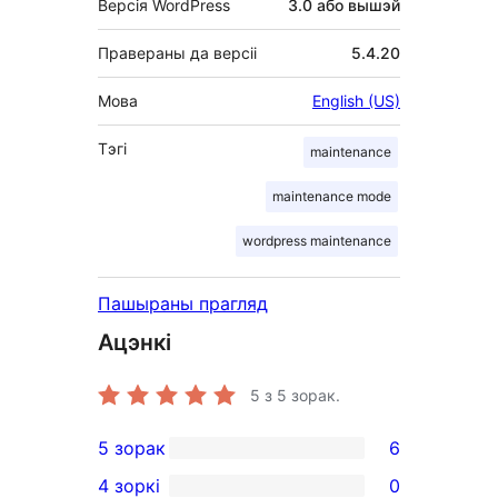
Версія WordPress
3.0 або вышэй
Правераны да версіі
5.4.20
Мова
English (US)
Тэгі
maintenance
maintenance mode
wordpress maintenance
Пашыраны прагляд
Ацэнкі
5
з 5 зорак.
5 зорак
6
6
4 зоркі
0
5-