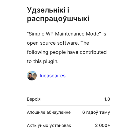
Удзельнікі і
распрацоўшчыкі
“Simple WP Maintenance Mode” is
open source software. The
following people have contributed
to this plugin.
Удзельнікі
lucascaires
Мета
Версія
1.0
Апошняе абнаўленне
6 гадоў
таму
Актыўных установак
2 000+