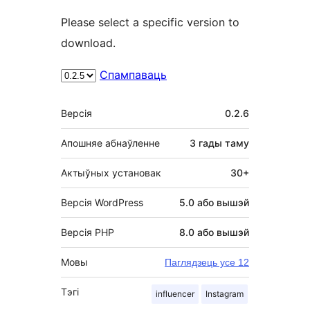
Please select a specific version to
download.
Спампаваць
Мета
Версія
0.2.6
Апошняе абнаўленне
3 гады
таму
Актыўных установак
30+
Версія WordPress
5.0 або вышэй
Версія PHP
8.0 або вышэй
Мовы
Паглядзець усе 12
Тэгі
influencer
Instagram