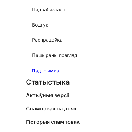
Падрабязнасці
Водгукі
Распрацоўка
Пашыраны прагляд
Падтрымка
Статыстыка
Актыўныя версіі
Спамповак па днях
Гісторыя спамповак