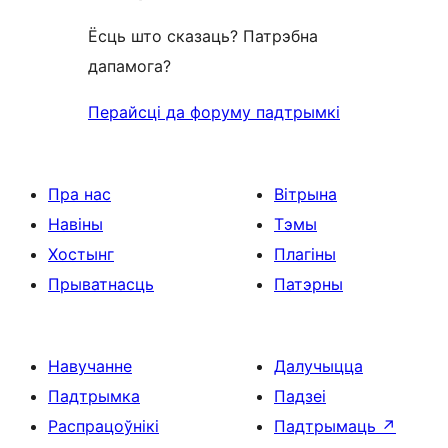
Ёсць што сказаць? Патрэбна
дапамога?
Перайсці да форуму падтрымкі
Пра нас
Вітрына
Навіны
Тэмы
Хостынг
Плагіны
Прыватнасць
Патэрны
Навучанне
Далучыцца
Падтрымка
Падзеі
Распрацоўнікі
Падтрымаць
↗