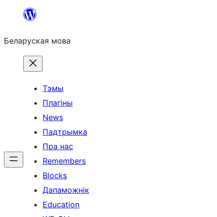
Перайсці
да
Беларуская мова
змесціва
Тэмы
Плагіны
News
Падтрымка
Пра нас
Remembers
Blocks
Дапаможнік
Education