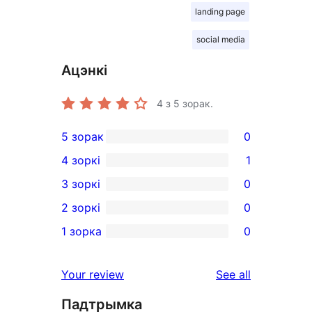
landing page
social media
Ацэнкі
4
з 5 зорак.
5 зорак
0
0
4 зоркі
1
5-
1
3 зоркі
0
star
4-
0
2 зоркі
0
reviews
star
3-
0
1 зорка
0
review
star
2-
0
reviews
star
1-
reviews
Your review
See all
reviews
star
Падтрымка
reviews