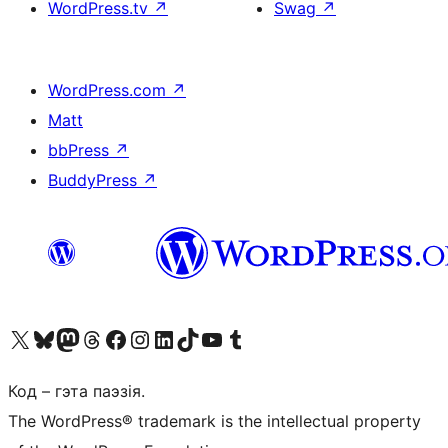
WordPress.tv
↗
Swag
↗
WordPress.com
↗
Matt
bbPress
↗
BuddyPress
↗
Наведайце наш акаўнт у X (былы Twitter)
Visit our Bluesky account
Visit our Mastodon account
Visit our Threads account
Наведаеце нашу старонку на Facebook
Наведайце наш Instagram
Наведайце нашу старонку ў LinkedIn
Visit our TikTok account
Наведайце наш YouTube канал
Visit our Tumblr account
Код – гэта паэзія.
The WordPress® trademark is the intellectual property