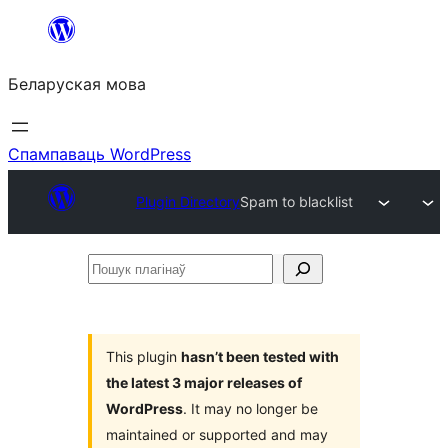
Перайсці
да
Беларуская мова
змесціва
Спампаваць WordPress
Plugin Directory
Spam to blacklist
Пошук
плагінаў
This plugin
hasn’t been tested with
the latest 3 major releases of
WordPress
. It may no longer be
maintained or supported and may