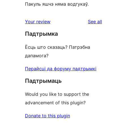
Пакуль яшчэ няма водгукаў.
reviews
Your review
See all
Падтрымка
Ёсць што сказаць? Патрэбна
дапамога?
Перайсці да форуму падтрымкі
Падтрымаць
Would you like to support the
advancement of this plugin?
Donate to this plugin