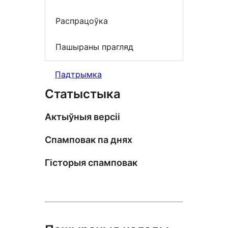
Распрацоўка
Пашыраны прагляд
Падтрымка
Статыстыка
Актыўныя версіі
Спамповак па днях
Гісторыя спамповак