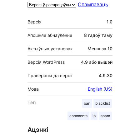
Спампаваць
Мета
Версія
1.0
Апошняе абнаўленне
8 гадоў
таму
Актыўных установак
Менш за 10
Версія WordPress
4.9 або вышэй
Правераны да версіі
4.9.30
Мова
English (US)
Тэгі
ban
blacklist
comments
ip
spam
Ацэнкі