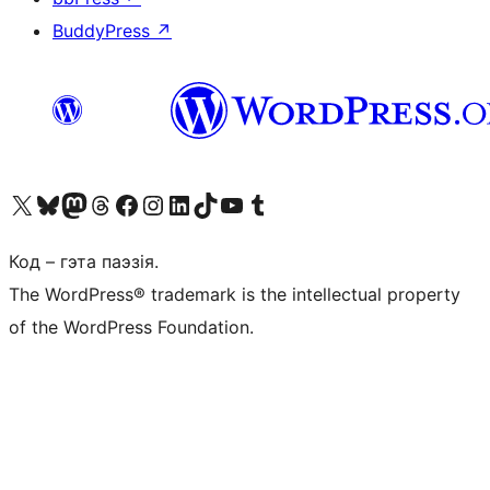
BuddyPress
↗
Наведайце наш акаўнт у X (былы Twitter)
Visit our Bluesky account
Visit our Mastodon account
Visit our Threads account
Наведаеце нашу старонку на Facebook
Наведайце наш Instagram
Наведайце нашу старонку ў LinkedIn
Visit our TikTok account
Наведайце наш YouTube канал
Visit our Tumblr account
Код – гэта паэзія.
The WordPress® trademark is the intellectual property
of the WordPress Foundation.