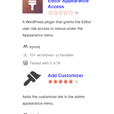
Editor Appearance
Access
total
(0
)
ratings
A WordPress plugin that grants the Editor
user role access to menus under the
Appearance menu.
byronj
10+ актыўных установак
Tested with 5.4.19
Add Customizer
total
(1
)
ratings
Adds the customizer link in the admin
appearance menu.