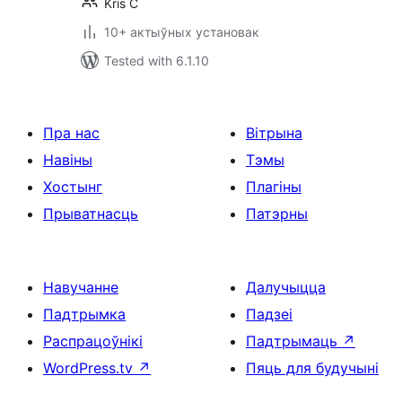
Kris C
10+ актыўных установак
Tested with 6.1.10
Пра нас
Вітрына
Навіны
Тэмы
Хостынг
Плагіны
Прыватнасць
Патэрны
Навучанне
Далучыцца
Падтрымка
Падзеі
Распрацоўнікі
Падтрымаць
↗
WordPress.tv
↗
Пяць для будучыні