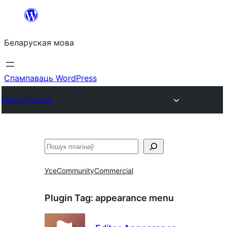
Перайсці
да
Беларуская мова
змесціва
Спампаваць WordPress
Plugin Directory
Пошук
Усе
Community
Commercial
Plugin Tag:
appearance menu