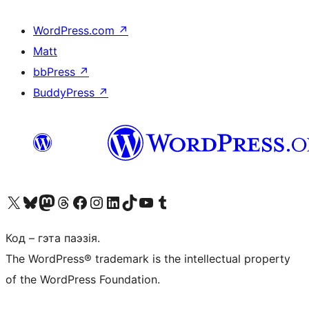
WordPress.com
↗
Matt
bbPress
↗
BuddyPress
↗
Наведайце наш акаўнт у X (былы Twitter)
Visit our Bluesky account
Visit our Mastodon account
Visit our Threads account
Наведаеце нашу старонку на Facebook
Наведайце наш Instagram
Наведайце нашу старонку ў LinkedIn
Visit our TikTok account
Наведайце наш YouTube канал
Visit our Tumblr account
Код – гэта паэзія.
The WordPress® trademark is the intellectual property
of the WordPress Foundation.