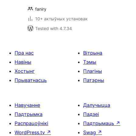
faniry
10+ актыўных установак
Tested with 4.7.34
Пра нас
Вітрына
Навіны
Тэмы
Хостынг
Плагіны
Прыватнасць
Патэрны
Навучанне
Далучыцца
Падтрымка
Падзеі
Распрацоўнікі
Падтрымаць
↗
WordPress.tv
↗
Swag
↗