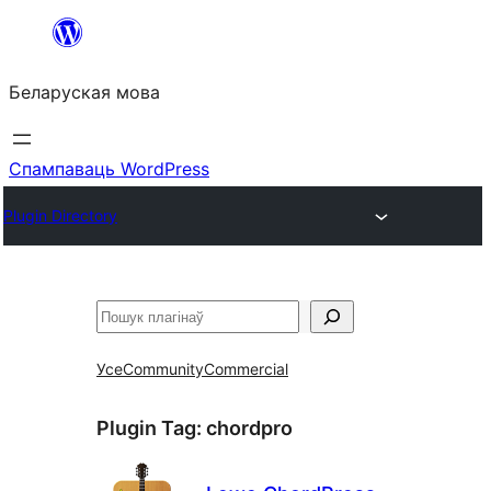
Перайсці
да
Беларуская мова
змесціва
Спампаваць WordPress
Plugin Directory
Пошук
Усе
Community
Commercial
Plugin Tag:
chordpro