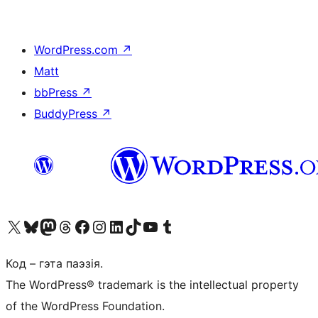
WordPress.com
↗
Matt
bbPress
↗
BuddyPress
↗
Наведайце наш акаўнт у X (былы Twitter)
Visit our Bluesky account
Visit our Mastodon account
Visit our Threads account
Наведаеце нашу старонку на Facebook
Наведайце наш Instagram
Наведайце нашу старонку ў LinkedIn
Visit our TikTok account
Наведайце наш YouTube канал
Visit our Tumblr account
Код – гэта паэзія.
The WordPress® trademark is the intellectual property
of the WordPress Foundation.