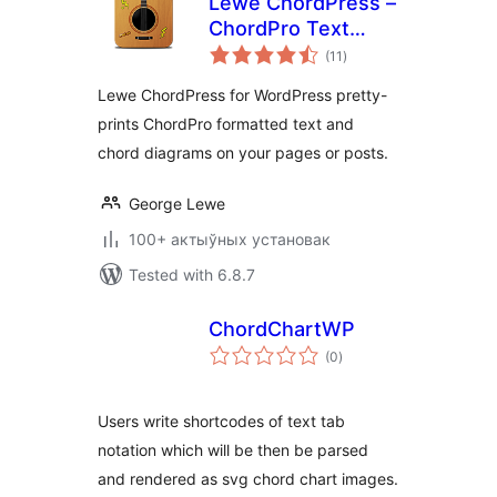
Lewe ChordPress –
ChordPro Text
total
Formatter
(11
)
ratings
Lewe ChordPress for WordPress pretty-
prints ChordPro formatted text and
chord diagrams on your pages or posts.
George Lewe
100+ актыўных установак
Tested with 6.8.7
ChordChartWP
total
(0
)
ratings
Users write shortcodes of text tab
notation which will be then be parsed
and rendered as svg chord chart images.