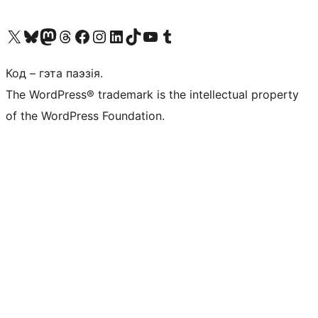
Наведайце наш акаўнт у X (былы Twitter)
Visit our Bluesky account
Visit our Mastodon account
Visit our Threads account
Наведаеце нашу старонку на Facebook
Наведайце наш Instagram
Наведайце нашу старонку ў LinkedIn
Visit our TikTok account
Наведайце наш YouTube канал
Visit our Tumblr account
Код – гэта паэзія.
The WordPress® trademark is the intellectual property
of the WordPress Foundation.