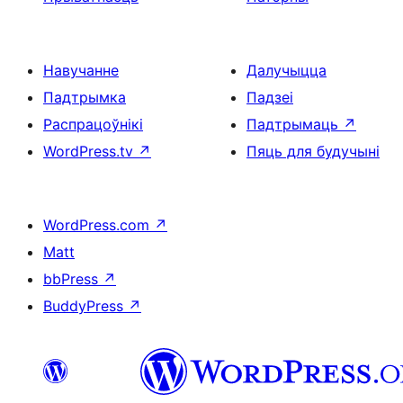
Навучанне
Далучыцца
Падтрымка
Падзеі
Распрацоўнікі
Падтрымаць
↗
WordPress.tv
↗
Пяць для будучыні
WordPress.com
↗
Matt
bbPress
↗
BuddyPress
↗