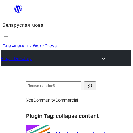
Перайсці
да
Беларуская мова
змесціва
Спампаваць WordPress
Plugin Directory
Пошук
Усе
Community
Commercial
Plugin Tag:
collapse content