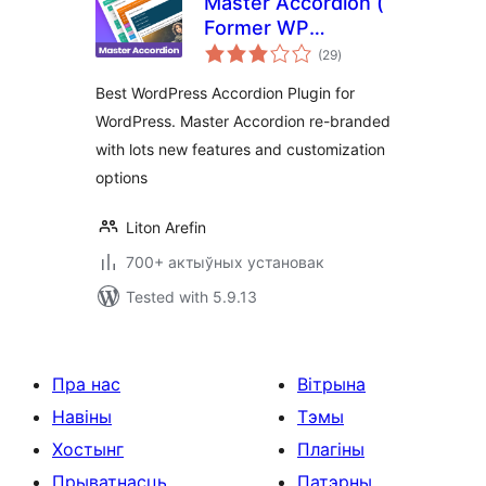
Master Accordion (
Former WP
total
Awesome FAQ
(29
)
ratings
Plugin )
Best WordPress Accordion Plugin for
WordPress. Master Accordion re-branded
with lots new features and customization
options
Liton Arefin
700+ актыўных установак
Tested with 5.9.13
Пра нас
Вітрына
Навіны
Тэмы
Хостынг
Плагіны
Прыватнасць
Патэрны