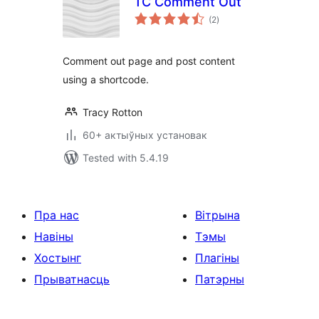
TC Comment Out
total
(2
)
ratings
Comment out page and post content
using a shortcode.
Tracy Rotton
60+ актыўных установак
Tested with 5.4.19
Пра нас
Вітрына
Навіны
Тэмы
Хостынг
Плагіны
Прыватнасць
Патэрны