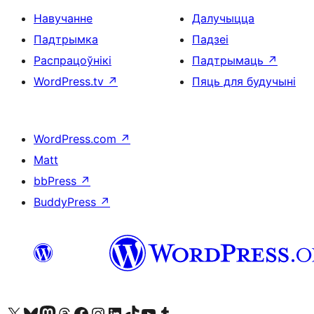
Навучанне
Далучыцца
Падтрымка
Падзеі
Распрацоўнікі
Падтрымаць
↗
WordPress.tv
↗
Пяць для будучыні
WordPress.com
↗
Matt
bbPress
↗
BuddyPress
↗
Наведайце наш акаўнт у X (былы Twitter)
Visit our Bluesky account
Visit our Mastodon account
Visit our Threads account
Наведаеце нашу старонку на Facebook
Наведайце наш Instagram
Наведайце нашу старонку ў LinkedIn
Visit our TikTok account
Наведайце наш YouTube канал
Visit our Tumblr account