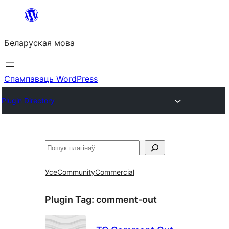
Перайсці
да
Беларуская мова
змесціва
Спампаваць WordPress
Plugin Directory
Пошук
Усе
Community
Commercial
Plugin Tag:
comment-out