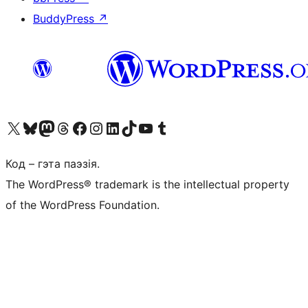
BuddyPress
↗
Наведайце наш акаўнт у X (былы Twitter)
Visit our Bluesky account
Visit our Mastodon account
Visit our Threads account
Наведаеце нашу старонку на Facebook
Наведайце наш Instagram
Наведайце нашу старонку ў LinkedIn
Visit our TikTok account
Наведайце наш YouTube канал
Visit our Tumblr account
Код – гэта паэзія.
The WordPress® trademark is the intellectual property
of the WordPress Foundation.