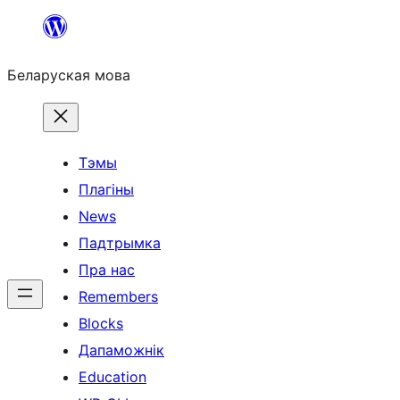
Перайсці
да
Беларуская мова
змесціва
Тэмы
Плагіны
News
Падтрымка
Пра нас
Remembers
Blocks
Дапаможнік
Education