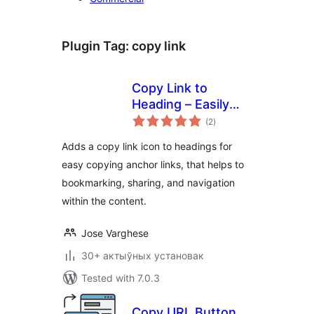
Plugin Tag:
copy link
Copy Link to
Heading – Easily
total
add Anchor links
(2
)
ratings
for Headings
Adds a copy link icon to headings for
easy copying anchor links, that helps to
bookmarking, sharing, and navigation
within the content.
Jose Varghese
30+ актыўных установак
Tested with 7.0.3
Copy URL Button