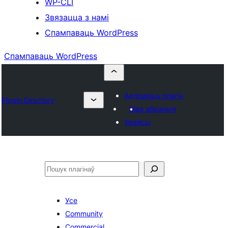
WP-CLI
Звязацца з намі
Спампаваць WordPress
Спампаваць WordPress
Адправіць плагін
Plugin Directory
Мае абраныя
Увайсці
Пошук
Усе
Community
Commercial