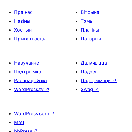
Пра нас
Вітрына
Навіны
Тэмы
Хостынг
Плагіны
Прыватнасць
Патэрны
Навучанне
Далучыцца
Падтрымка
Падзеі
Распрацоўнікі
Падтрымаць
↗
WordPress.tv
↗
Swag
↗
WordPress.com
↗
Matt
bbPress
↗