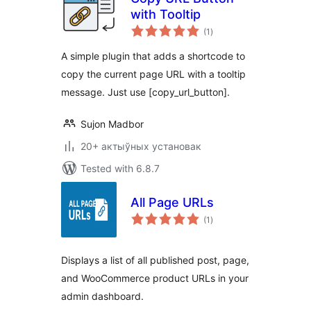
with Tooltip
total
(1
)
ratings
A simple plugin that adds a shortcode to
copy the current page URL with a tooltip
message. Just use [copy_url_button].
Sujon Madbor
20+ актыўных установак
Tested with 6.8.7
All Page URLs
total
(1
)
ratings
Displays a list of all published post, page,
and WooCommerce product URLs in your
admin dashboard.