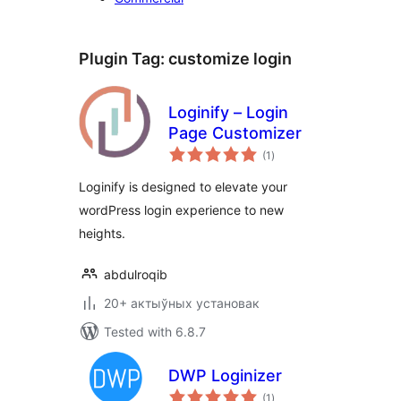
Plugin Tag:
customize login
Loginify – Login
Page Customizer
total
(1
)
ratings
Loginify is designed to elevate your
wordPress login experience to new
heights.
abdulroqib
20+ актыўных установак
Tested with 6.8.7
DWP Loginizer
total
(1
)