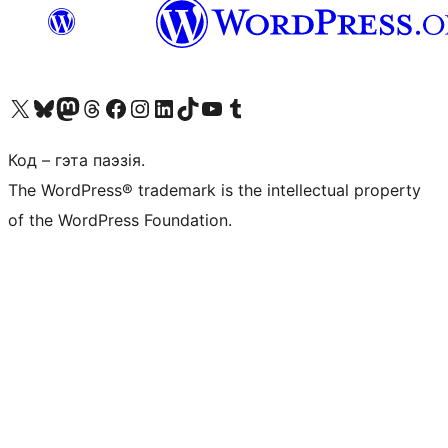
Наведайце наш акаўнт у X (былы Twitter)
Visit our Bluesky account
Visit our Mastodon account
Visit our Threads account
Наведаеце нашу старонку на Facebook
Наведайце наш Instagram
Наведайце нашу старонку ў LinkedIn
Visit our TikTok account
Наведайце наш YouTube канал
Visit our Tumblr account
Код – гэта паэзія.
The WordPress® trademark is the intellectual property
of the WordPress Foundation.