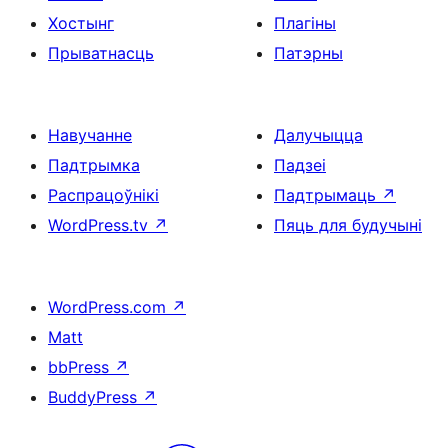
Хостынг
Плагіны
Прыватнасць
Патэрны
Навучанне
Далучыцца
Падтрымка
Падзеі
Распрацоўнікі
Падтрымаць
↗
WordPress.tv
↗
Пяць для будучыні
WordPress.com
↗
Matt
bbPress
↗
BuddyPress
↗