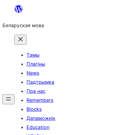
Перайсці
да
Беларуская мова
змесціва
Тэмы
Плагіны
News
Падтрымка
Пра нас
Remembers
Blocks
Дапаможнік
Education