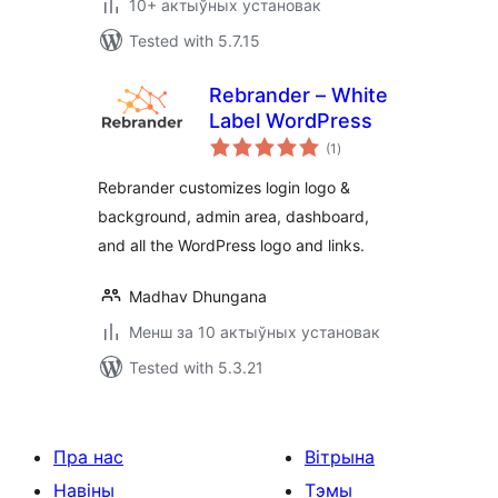
10+ актыўных установак
Tested with 5.7.15
Rebrander – White
Label WordPress
total
(1
)
ratings
Rebrander customizes login logo &
background, admin area, dashboard,
and all the WordPress logo and links.
Madhav Dhungana
Менш за 10 актыўных установак
Tested with 5.3.21
Пра нас
Вітрына
Навіны
Тэмы