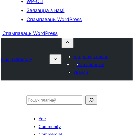
WP-CLI
Звязацца з намі
Спампаваць WordPress
Спампаваць WordPress
Адправіць плагін
Plugin Directory
Мае абраныя
Увайсці
Пошук
Усе
Community
Commercial