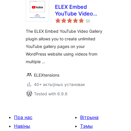
ELEX Embed
YouTube Video
total
Gallery
(2
)
ratings
The ELEX Embed YouTube Video Gallery
plugin allows you to create unlimited
YouTube gallery pages on your
WordPress website using videos from
multiple …
ELEXtensions
40+ актыўных установак
Tested with 6.9.6
Пра нас
Вітрына
Навіны
Тэмы