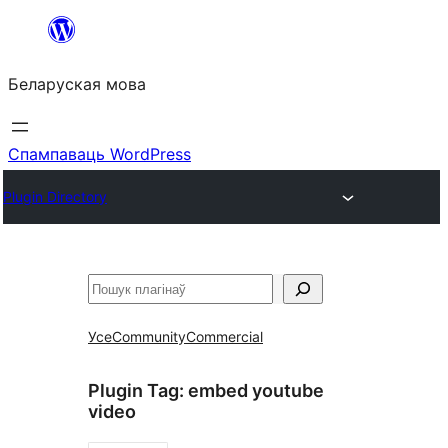
Перайсці
да
Беларуская мова
змесціва
Спампаваць WordPress
Plugin Directory
Пошук
Усе
Community
Commercial
Plugin Tag:
embed youtube
video