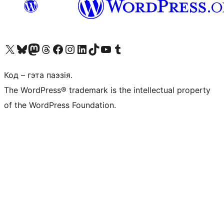
Наведайце наш акаўнт у X (былы Twitter)
Visit our Bluesky account
Visit our Mastodon account
Visit our Threads account
Наведаеце нашу старонку на Facebook
Наведайце наш Instagram
Наведайце нашу старонку ў LinkedIn
Visit our TikTok account
Наведайце наш YouTube канал
Visit our Tumblr account
Код – гэта паэзія.
The WordPress® trademark is the intellectual property
of the WordPress Foundation.