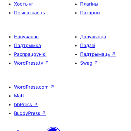
Хостынг
Плагіны
Прыватнасць
Патэрны
Навучанне
Далучыцца
Падтрымка
Падзеі
Распрацоўнікі
Падтрымаць
↗
WordPress.tv
↗
Swag
↗
WordPress.com
↗
Matt
bbPress
↗
BuddyPress
↗