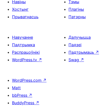
Навіны
Тэмы
Хостынг
Плагіны
Прыватнасць
Патэрны
Навучанне
Далучыцца
Падтрымка
Падзеі
Распрацоўнікі
Падтрымаць
↗
WordPress.tv
↗
Swag
↗
WordPress.com
↗
Matt
bbPress
↗
BuddyPress
↗