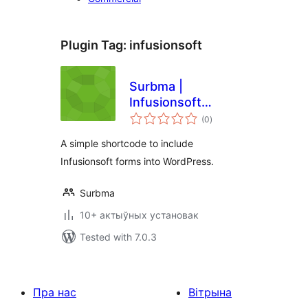
Plugin Tag:
infusionsoft
Surbma |
Infusionsoft
total
Shortcode
(0
)
ratings
A simple shortcode to include
Infusionsoft forms into WordPress.
Surbma
10+ актыўных установак
Tested with 7.0.3
Пра нас
Вітрына