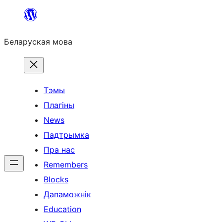
Перайсці
да
Беларуская мова
змесціва
Тэмы
Плагіны
News
Падтрымка
Пра нас
Remembers
Blocks
Дапаможнік
Education