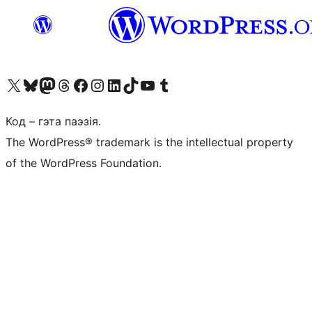
Наведайце наш акаўнт у X (былы Twitter)
Visit our Bluesky account
Visit our Mastodon account
Visit our Threads account
Наведаеце нашу старонку на Facebook
Наведайце наш Instagram
Наведайце нашу старонку ў LinkedIn
Visit our TikTok account
Наведайце наш YouTube канал
Visit our Tumblr account
Код – гэта паэзія.
The WordPress® trademark is the intellectual property
of the WordPress Foundation.