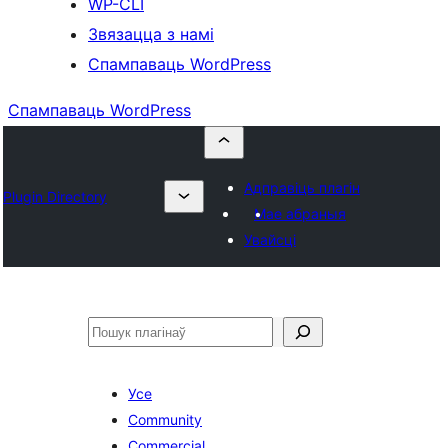
WP-CLI
Звязацца з намі
Спампаваць WordPress
Спампаваць WordPress
Адправіць плагін
Plugin Directory
Мае абраныя
Увайсці
Пошук
Усе
Community
Commercial