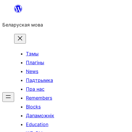
Перайсці
да
Беларуская мова
змесціва
Тэмы
Плагіны
News
Падтрымка
Пра нас
Remembers
Blocks
Дапаможнік
Education