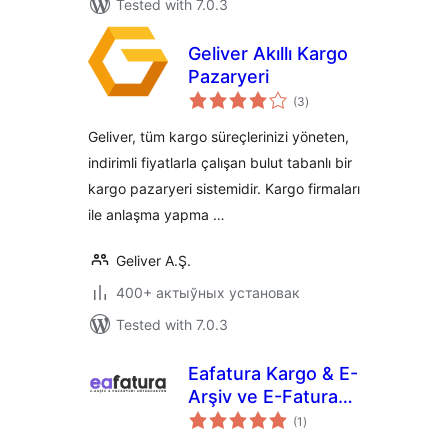
Tested with 7.0.3
Geliver Akıllı Kargo
Pazaryeri
total
(3
)
ratings
Geliver, tüm kargo süreçlerinizi yöneten,
indirimli fiyatlarla çalışan bulut tabanlı bir
kargo pazaryeri sistemidir. Kargo firmaları
ile anlaşma yapma …
Geliver A.Ş.
400+ актыўных установак
Tested with 7.0.3
Eafatura Kargo & E-
Arşiv ve E-Fatura
total
Entegrasyonu
(1
)
ratings