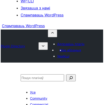
WP-CLI
Звязацца з намі
Спампаваць WordPress
Спампаваць WordPress
Адправіць плагін
Plugin Directory
Мае абраныя
Увайсці
Пошук
Усе
Community
Commercial