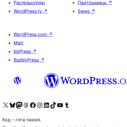
Распрацоўнікі
Падтрымаць
↗
WordPress.tv
↗
Swag
↗
WordPress.com
↗
Matt
bbPress
↗
BuddyPress
↗
Наведайце наш акаўнт у X (былы Twitter)
Visit our Bluesky account
Visit our Mastodon account
Visit our Threads account
Наведаеце нашу старонку на Facebook
Наведайце наш Instagram
Наведайце нашу старонку ў LinkedIn
Visit our TikTok account
Наведайце наш YouTube канал
Visit our Tumblr account
Код – гэта паэзія.