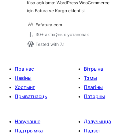
Kısa açıklama: WordPress WooCommerce
için Fatura ve Kargo eklentisi.
Eafatura.com
30+ актыўных установак
Tested with 7.1
Пра нас
Вітрына
Навіны
Тэмы
Хостынг
Плагіны
Прыватнасць
Патэрны
Навучанне
Далучыцца
Падтрымка
Падзеі