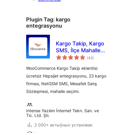
Plugin Tag:
kargo
entegrasyonu
Kargo Takip, Kargo
SMS, İlçe Mahalle
total
Sözleşme by
(42
)
ratings
Hezarfen
WooCommerce Kargo Takip eklentisi:
ücretsiz Hepsijet entegrasyonu, 23 kargo
firması, NetGSM SMS, Mesafeli Satış
Sözleşmesi, mahalle seçimi.
Intense Yazılım İnternet Tekn. San. ve
Tic. Ltd. Şti.
2 000+ актыўных установак