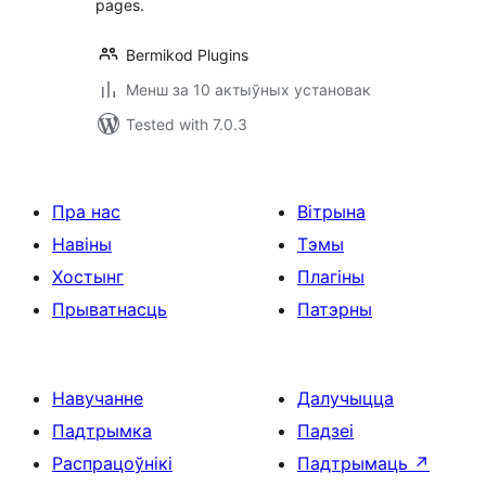
pages.
Bermikod Plugins
Менш за 10 актыўных установак
Tested with 7.0.3
Пра нас
Вітрына
Навіны
Тэмы
Хостынг
Плагіны
Прыватнасць
Патэрны
Навучанне
Далучыцца
Падтрымка
Падзеі
Распрацоўнікі
Падтрымаць
↗