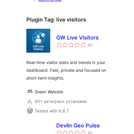
Plugin Tag:
live visitors
GW Live Visitors
total
(0
)
ratings
Real-time visitor stats and trends in your
dashboard. Fast, private and focused on
short-term insights.
Green Website
60+ актыўных установак
Tested with 6.8.7
Devlin Geo Pulse
total
(0
)