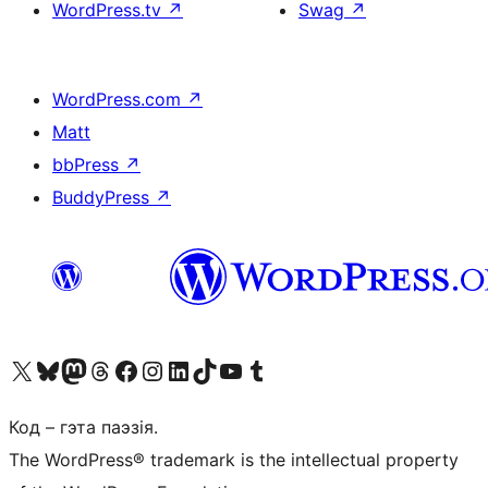
WordPress.tv
↗
Swag
↗
WordPress.com
↗
Matt
bbPress
↗
BuddyPress
↗
Наведайце наш акаўнт у X (былы Twitter)
Visit our Bluesky account
Visit our Mastodon account
Visit our Threads account
Наведаеце нашу старонку на Facebook
Наведайце наш Instagram
Наведайце нашу старонку ў LinkedIn
Visit our TikTok account
Наведайце наш YouTube канал
Visit our Tumblr account
Код – гэта паэзія.
The WordPress® trademark is the intellectual property