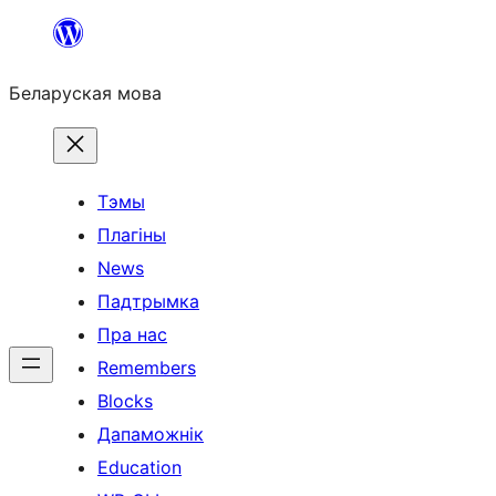
Перайсці
да
Беларуская мова
змесціва
Тэмы
Плагіны
News
Падтрымка
Пра нас
Remembers
Blocks
Дапаможнік
Education