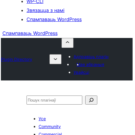
WP-CLI
Звязацца з намі
Спампаваць WordPress
Спампаваць WordPress
Адправіць плагін
Plugin Directory
Мае абраныя
Увайсці
Пошук
Усе
Community
Commercial