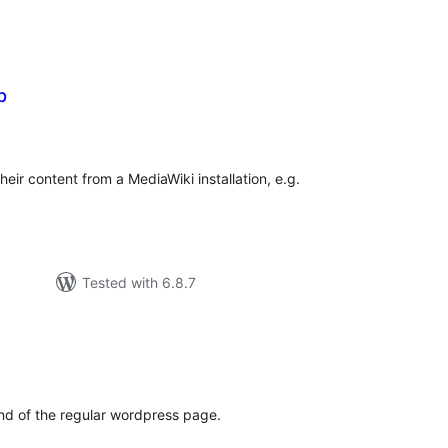
p
otal
atings
heir content from a MediaWiki installation, e.g.
Tested with 6.8.7
tal
tings
d of the regular wordpress page.