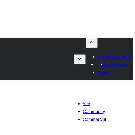
Адправіць плагін
Мае абраныя
Увайсці
Усе
Community
Commercial