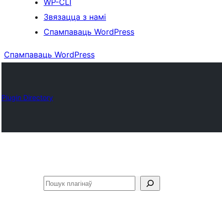
WP-CLI
Звязацца з намі
Спампаваць WordPress
Спампаваць WordPress
Plugin Directory
Пошук