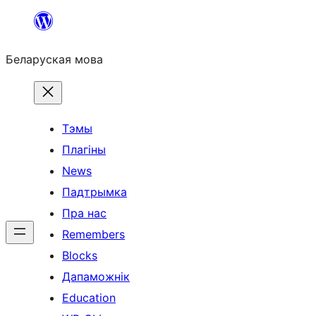
Перайсці
да
Беларуская мова
змесціва
Тэмы
Плагіны
News
Падтрымка
Пра нас
Remembers
Blocks
Дапаможнік
Education