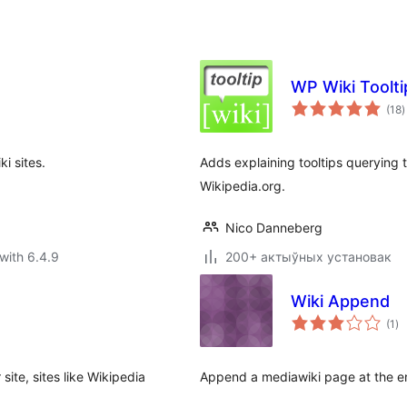
WP Wiki Toolti
t
(18
)
r
i sites.
Adds explaining tooltips querying t
Wikipedia.org.
Nico Danneberg
with 6.4.9
200+ актыўных установак
Wiki Append
to
(1
)
ra
ite, sites like Wikipedia
Append a mediawiki page at the en