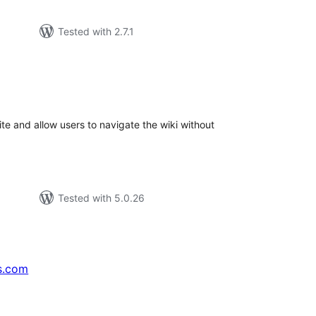
Tested with 2.7.1
tal
tings
e and allow users to navigate the wiki without
Tested with 5.0.26
s.com