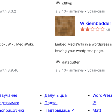
ctltwp
with 3.3.2
10+ актыўных установак
Wikiembedder
to
(2
)
ra
 DokuWiki, MediaWiki,
Embed MediaWiki in a wordpress sit
leaving your wordpress page.
datagutten
with 3.9.40
10+ актыўных установак
авучанне
Далучыцца
WordPres
адтрымка
Падзеі
↗
аспрацоўнікі
Падтрымаць
↗
Matt