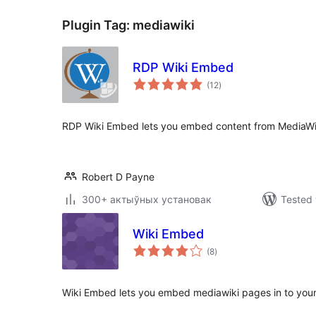
Plugin Tag:
mediawiki
RDP Wiki Embed
total
(12
)
ratings
RDP Wiki Embed lets you embed content from MediaWik
Robert D Payne
300+ актыўных установак
Tested 
Wiki Embed
total
(8
)
ratings
Wiki Embed lets you embed mediawiki pages in to your s