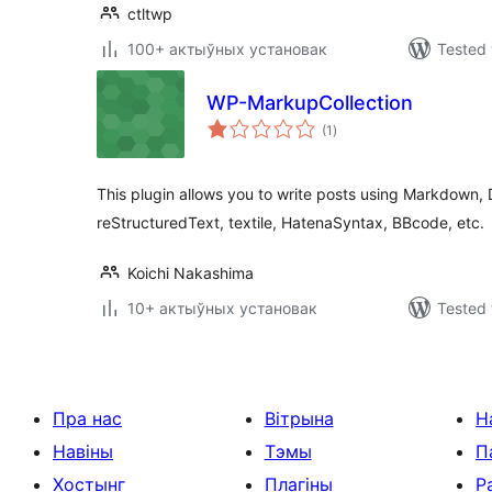
ctltwp
100+ актыўных установак
Tested 
WP-MarkupCollection
total
(1
)
ratings
This plugin allows you to write posts using Markdown,
reStructuredText, textile, HatenaSyntax, BBcode, etc.
Koichi Nakashima
10+ актыўных установак
Tested 
Пра нас
Вітрына
Н
Навіны
Тэмы
П
Хостынг
Плагіны
Р