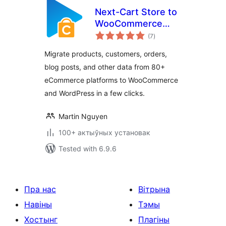
Next-Cart Store to
WooCommerce
total
Migration
(7
)
ratings
Migrate products, customers, orders,
blog posts, and other data from 80+
eCommerce platforms to WooCommerce
and WordPress in a few clicks.
Martin Nguyen
100+ актыўных установак
Tested with 6.9.6
Пра нас
Вітрына
Навіны
Тэмы
Хостынг
Плагіны