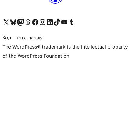
Наведайце наш акаўнт у X (былы Twitter)
Visit our Bluesky account
Visit our Mastodon account
Visit our Threads account
Наведаеце нашу старонку на Facebook
Наведайце наш Instagram
Наведайце нашу старонку ў LinkedIn
Visit our TikTok account
Наведайце наш YouTube канал
Visit our Tumblr account
Код – гэта паэзія.
The WordPress® trademark is the intellectual property
of the WordPress Foundation.