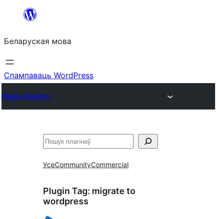
Перайсці
да
Беларуская мова
змесціва
Спампаваць WordPress
Plugin Directory
Пошук
Усе
Community
Commercial
Plugin Tag:
migrate to
wordpress