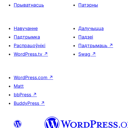
Прыватнасць
Патэрны
Навучанне
Далучыцца
Падтрымка
Падзеі
Распрацоўнікі
Падтрымаць
↗
WordPress.tv
↗
Swag
↗
WordPress.com
↗
Matt
bbPress
↗
BuddyPress
↗