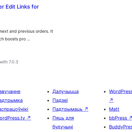
 Edit Links for
next and previous orders. It
ich boosts pro …
with 7.0.3
авучанне
Далучыцца
WordPres
адтрымка
Падзеі
↗
аспрацоўнікі
Падтрымаць
↗
Matt
ordPress.tv
↗
Пяць для
bbPress
будучыні
BuddyPre