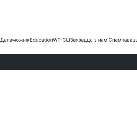
s
Дапаможнік
Education
WP-CLI
Звязацца з намі
Спампаваць