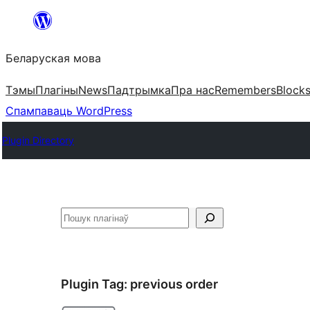
Перайсці
да
Беларуская мова
змесціва
Тэмы
Плагіны
News
Падтрымка
Пра нас
Remembers
Block
Спампаваць WordPress
Plugin Directory
Пошук
Plugin Tag:
previous order