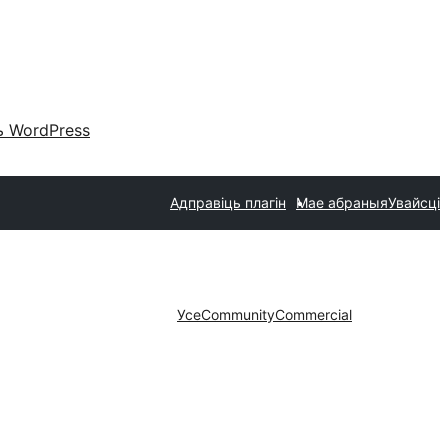
 WordPress
Адправіць плагін
Мае абраныя
Увайсці
Усе
Community
Commercial