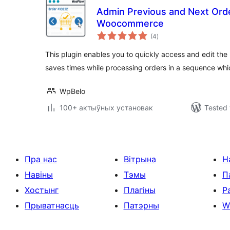
Admin Previous and Next Order
Woocommerce
total
(4
)
ratings
This plugin enables you to quickly access and edit the 
saves times while processing orders in a sequence wh
WpBelo
100+ актыўных установак
Tested 
Пра нас
Вітрына
Н
Навіны
Тэмы
П
Хостынг
Плагіны
Р
Прыватнасць
Патэрны
W