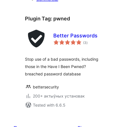
Plugin Tag:
pwned
Better Passwords
total
(3
)
ratings
Stop use of a bad passwords, including
those in the Have I Been Pwned?
breached password database
bettersecurity
200+ актыўных установак
Tested with 6.6.5