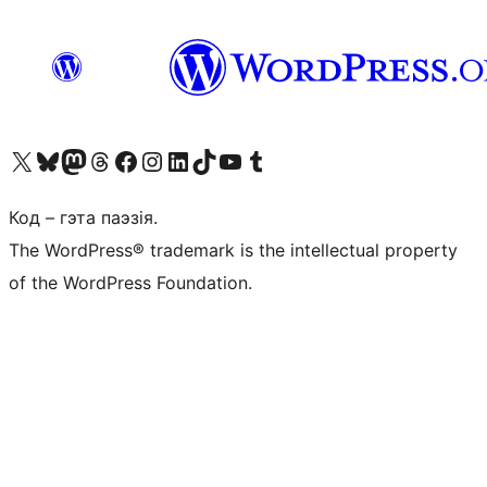
Наведайце наш акаўнт у X (былы Twitter)
Visit our Bluesky account
Visit our Mastodon account
Visit our Threads account
Наведаеце нашу старонку на Facebook
Наведайце наш Instagram
Наведайце нашу старонку ў LinkedIn
Visit our TikTok account
Наведайце наш YouTube канал
Visit our Tumblr account
Код – гэта паэзія.
The WordPress® trademark is the intellectual property
of the WordPress Foundation.