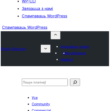
WP-CLI
Звязацца з намі
Спампаваць WordPress
Спампаваць WordPress
Адправіць плагін
Plugin Directory
Мае абраныя
Увайсці
Пошук
Усе
Community
Commercial