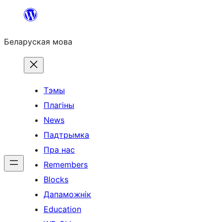
Перайсці
да
Беларуская мова
змесціва
Тэмы
Плагіны
News
Падтрымка
Пра нас
Remembers
Blocks
Дапаможнік
Education