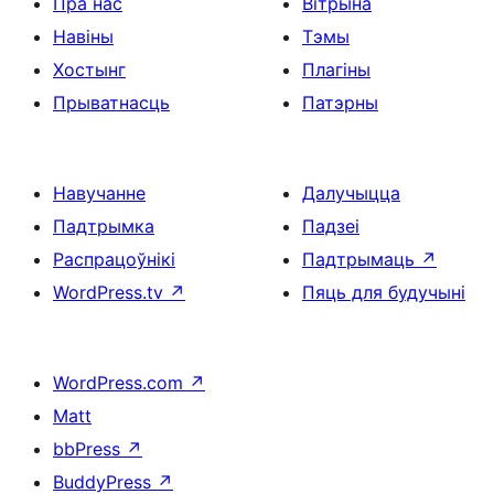
Пра нас
Вітрына
Навіны
Тэмы
Хостынг
Плагіны
Прыватнасць
Патэрны
Навучанне
Далучыцца
Падтрымка
Падзеі
Распрацоўнікі
Падтрымаць
↗
WordPress.tv
↗
Пяць для будучыні
WordPress.com
↗
Matt
bbPress
↗
BuddyPress
↗