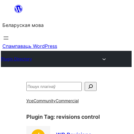
Перайсці
да
Беларуская мова
змесціва
Спампаваць WordPress
Plugin Directory
Пошук
Усе
Community
Commercial
Plugin Tag:
revisions control