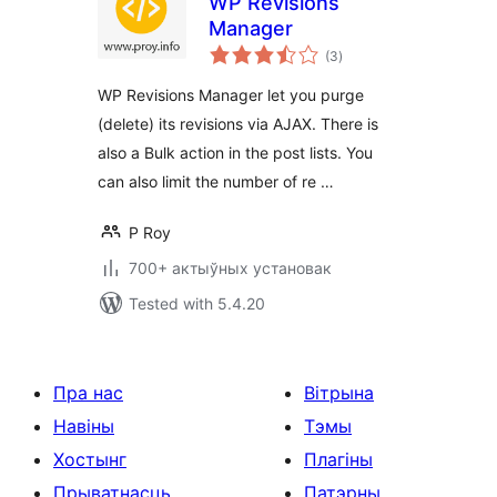
WP Revisions
Manager
total
(3
)
ratings
WP Revisions Manager let you purge
(delete) its revisions via AJAX. There is
also a Bulk action in the post lists. You
can also limit the number of re …
P Roy
700+ актыўных установак
Tested with 5.4.20
Пра нас
Вітрына
Навіны
Тэмы
Хостынг
Плагіны
Прыватнасць
Патэрны