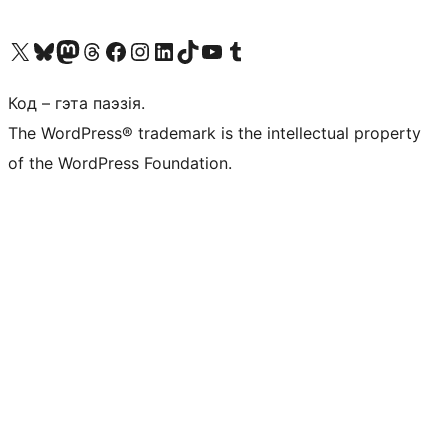
Наведайце наш акаўнт у X (былы Twitter)
Visit our Bluesky account
Visit our Mastodon account
Visit our Threads account
Наведаеце нашу старонку на Facebook
Наведайце наш Instagram
Наведайце нашу старонку ў LinkedIn
Visit our TikTok account
Наведайце наш YouTube канал
Visit our Tumblr account
Код – гэта паэзія.
The WordPress® trademark is the intellectual property
of the WordPress Foundation.