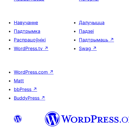
Навучанне
Далучыцца
Падтрымка
Падзеі
Распрацоўнікі
Падтрымаць
↗
WordPress.tv
↗
Swag
↗
WordPress.com
↗
Matt
bbPress
↗
BuddyPress
↗